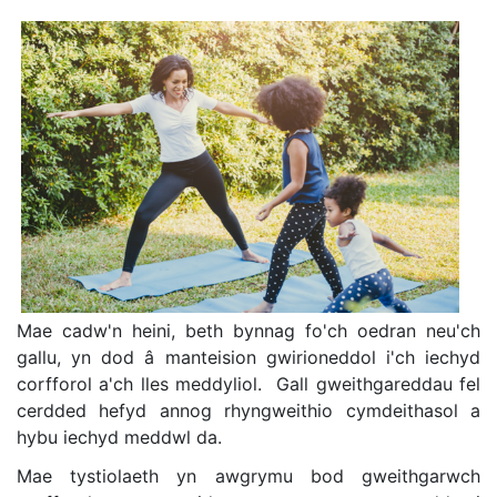
Mae cadw'n heini, beth bynnag fo'ch oedran neu'ch
gallu, yn dod â manteision gwirioneddol i'ch iechyd
corfforol a'ch lles meddyliol. ​ Gall gweithgareddau fel
cerdded hefyd annog rhyngweithio cymdeithasol a
hybu iechyd meddwl da. ​
Mae tystiolaeth yn awgrymu bod gweithgarwch