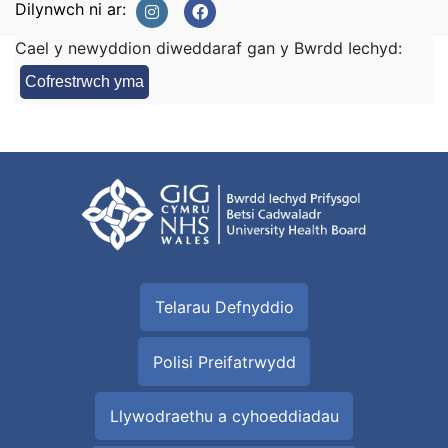
Dilynwch ni ar:
Cael y newyddion diweddaraf gan y Bwrdd Iechyd:
Cofrestrwch yma
Telarau Defnyddio
Polisi Preifatrwydd
Llywodraethu a cyhoeddiadau