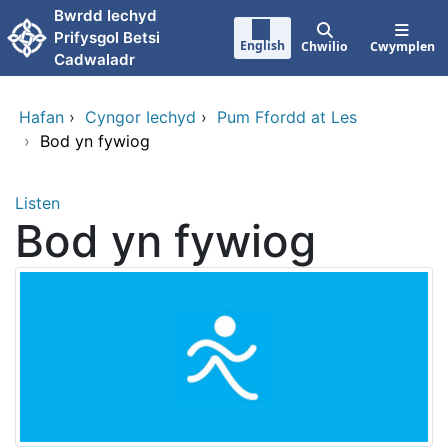
Neidio i'r prif gynnwy
Bwrdd Iechyd
Prifysgol Betsi
English
Chwilio
Cwymplen
Cadwaladr
Hafan
›
Cyngor Iechyd
›
Pum Ffordd at Les
›
Bod yn fywiog
Listen
Bod yn fywiog