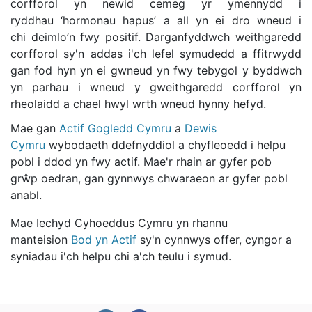
corfforol yn newid cemeg yr ymennydd i
ryddhau ‘hormonau hapus’ a all yn ei dro wneud i
chi deimlo’n fwy positif. Darganfyddwch weithgaredd
corfforol sy'n addas i'ch lefel symudedd a ffitrwydd
gan fod hyn yn ei gwneud yn fwy tebygol y byddwch
yn parhau i wneud y gweithgaredd corfforol yn
rheolaidd a chael hwyl wrth wneud hynny hefyd. ​
Mae gan
Actif Gogledd Cymru
a
Dewis
Cymru
wybodaeth ddefnyddiol a chyfleoedd i helpu
pobl i ddod yn fwy actif. Mae'r rhain ar gyfer pob
grŵp oedran, gan gynnwys chwaraeon ar gyfer pobl
anabl. ​
Mae Iechyd Cyhoeddus Cymru yn rhannu
manteision
Bod yn Actif
sy'n cynnwys offer, cyngor a
syniadau i'ch helpu chi a'ch teulu i symud. ​