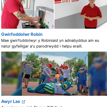
Gwirfoddolwr Robin
Mae gwirfoddolwyr y Robiniaid yn adnabyddus am eu
natur gyfeillgar a'u parodrwydd i helpu eraill.
Awyr Las