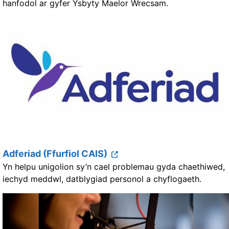
hanfodol ar gyfer Ysbyty Maelor Wrecsam.
Adferiad (Ffurfiol CAIS)
Yn helpu unigolion sy’n cael problemau gyda chaethiwed,
iechyd meddwl, datblygiad personol a chyflogaeth.