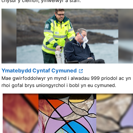
chysur y cleifion, ymwelwyr a staff.
Ymatebydd Cyntaf Cymuned
Mae gwirfoddolwyr yn mynd i alwadau 999 priodol ac yn
rhoi gofal brys uniongyrchol i bobl yn eu cymuned.