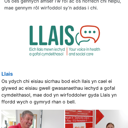
Os oes gennych amser i’w roi ac os hoffech chi helpu,
mae gennym rôl wirfoddol sy’n addas i chi.
Llais
Os ydych chi eisiau sicrhau bod eich llais yn cael ei
glywed ac eisiau gwell gwasanaethau iechyd a gofal
cymdeithasol, mae dod yn wirfoddolwr gyda Llais yn
ffordd wych o gymryd rhan o bell.