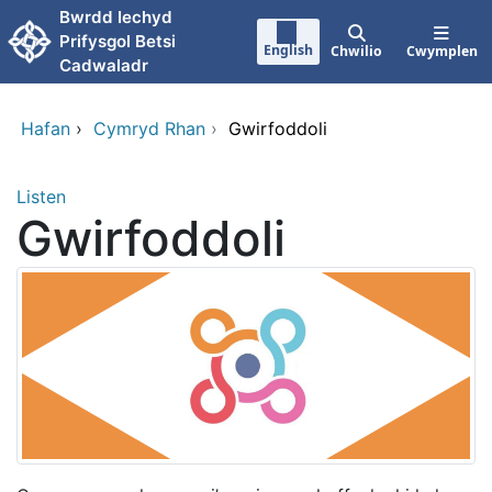
Neidio i'r prif gynnwy
Bwrdd Iechyd
Prifysgol Betsi
English
Chwilio
Cwymplen
Cadwaladr
Hafan
›
Cymryd Rhan
›
Gwirfoddoli
Listen
Gwirfoddoli