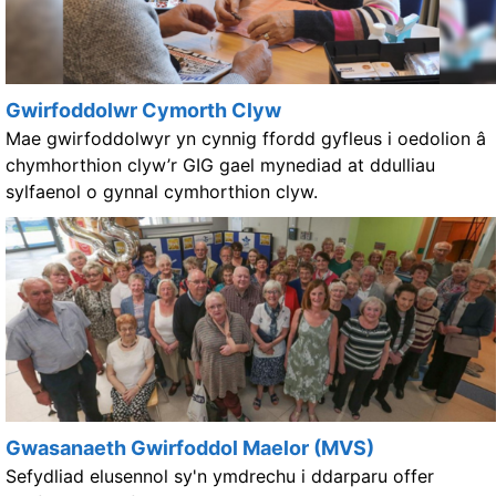
Gwirfoddolwr Cymorth Clyw
Mae gwirfoddolwyr yn cynnig ffordd gyfleus i oedolion â
chymhorthion clyw’r GIG gael mynediad at ddulliau
sylfaenol o gynnal cymhorthion clyw.
Gwasanaeth Gwirfoddol Maelor (MVS)
Sefydliad elusennol sy'n ymdrechu i ddarparu offer