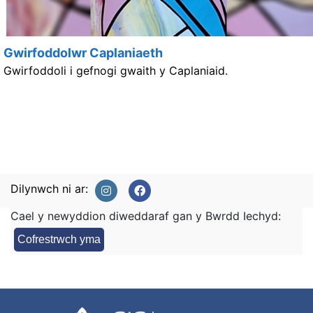
Gwirfoddolwr Caplaniaeth
Gwirfoddoli i gefnogi gwaith y Caplaniaid.
Dilynwch ni ar:
Cael y newyddion diweddaraf gan y Bwrdd Iechyd:
Cofrestrwch yma