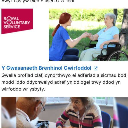
Awyr Las yw eich Elusen GIG lleol.
Y Gwasanaeth Brenhinol Gwirfoddol
Gwella profiad claf, cynorthwyo ei adferiad a sicrhau bod
modd iddo ddychwelyd adref yn ddiogel trwy ddod yn
wirfoddolwr ysbyty.