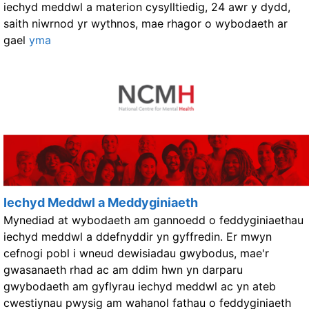
iechyd meddwl a materion cysylltiedig, 24 awr y dydd,
saith niwrnod yr wythnos, mae rhagor o wybodaeth ar
gael
yma
Iechyd Meddwl a Meddyginiaeth
Mynediad at wybodaeth am gannoedd o feddyginiaethau
iechyd meddwl a ddefnyddir yn gyffredin. Er mwyn
cefnogi pobl i wneud dewisiadau gwybodus, mae'r
gwasanaeth rhad ac am ddim hwn yn darparu
gwybodaeth am gyflyrau iechyd meddwl ac yn ateb
cwestiynau pwysig am wahanol fathau o feddyginiaeth