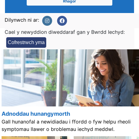
Rhagor
Dilynwch ni ar:
Cael y newyddion diweddaraf gan y Bwrdd Iechyd:
Cofrestrwch yma
Adnoddau hunangymorth
Gall hunanofal a newidiadau i ffordd o fyw helpu rheoli
symptomau llawer o broblemau iechyd meddwl.