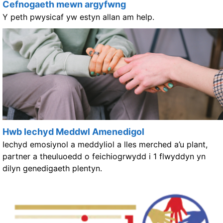
Cefnogaeth mewn argyfwng
Y peth pwysicaf yw estyn allan am help.
Hwb Iechyd Meddwl Amenedigol
Iechyd emosiynol a meddyliol a lles merched a’u plant,
partner a theuluoedd o feichiogrwydd i 1 flwyddyn yn
dilyn genedigaeth plentyn.