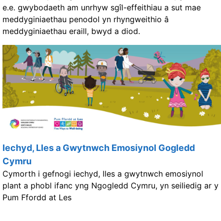
e.e. gwybodaeth am unrhyw sgîl-effeithiau a sut mae
meddyginiaethau penodol yn rhyngweithio â
meddyginiaethau eraill, bwyd a diod.
Iechyd, Lles a Gwytnwch Emosiynol Gogledd
Cymru
Cymorth i gefnogi iechyd, lles a gwytnwch emosiynol
plant a phobl ifanc yng Ngogledd Cymru, yn seiliedig ar y
Pum Ffordd at Les