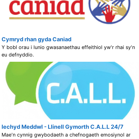
Cymryd rhan gyda Caniad
Y bobl orau i lunio gwasanaethau effeithiol yw'r rhai sy'n
eu defnyddio.
Iechyd Meddwl - Llinell Gymorth C.A.L.L 24/7
Mae'n cynnig gwybodaeth a chefnogaeth emosiynol ar