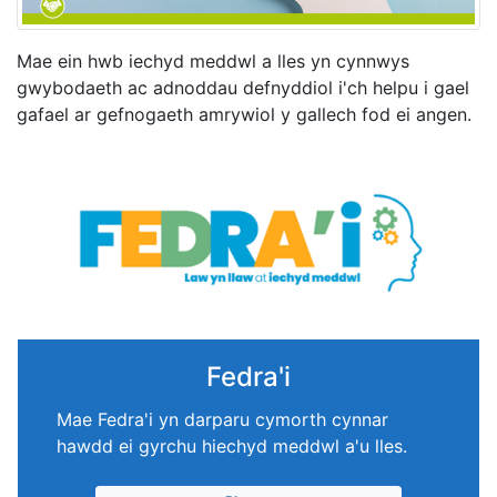
Mae ein hwb iechyd meddwl a lles yn cynnwys
gwybodaeth ac adnoddau defnyddiol i'ch helpu i gael
gafael ar gefnogaeth amrywiol y gallech fod ei angen.
Fedra'i
Mae Fedra'i yn darparu cymorth cynnar
hawdd ei gyrchu hiechyd meddwl a'u lles.