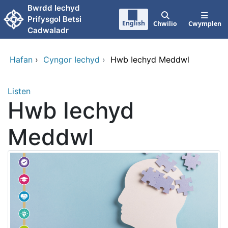
Neidio i'r prif gynnwy
Bwrdd Iechyd
Prifysgol Betsi
English
Chwilio
Cwymplen
Cadwaladr
Hafan
›
Cyngor Iechyd
›
Hwb Iechyd Meddwl
Listen
Hwb Iechyd
Meddwl