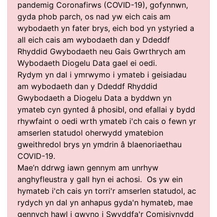
pandemig Coronafirws (COVID-19), gofynnwn,
gyda phob parch, os nad yw eich cais am
wybodaeth yn fater brys, eich bod yn ystyried a
all eich cais am wybodaeth dan y Ddeddf
Rhyddid Gwybodaeth neu Gais Gwrthrych am
Wybodaeth Diogelu Data gael ei oedi.
Rydym yn dal i ymrwymo i ymateb i geisiadau
am wybodaeth dan y Ddeddf Rhyddid
Gwybodaeth a Diogelu Data a byddwn yn
ymateb cyn gynted â phosibl, ond efallai y bydd
rhywfaint o oedi wrth ymateb i'ch cais o fewn yr
amserlen statudol oherwydd ymatebion
gweithredol brys yn ymdrin â blaenoriaethau
COVID-19.
Mae’n ddrwg iawn gennym am unrhyw
anghyfleustra y gall hyn ei achosi. Os yw ein
hymateb i'ch cais yn torri'r amserlen statudol, ac
rydych yn dal yn anhapus gyda'n hymateb, mae
gennych hawl i gwyno i Swyddfa'r Comisiynydd