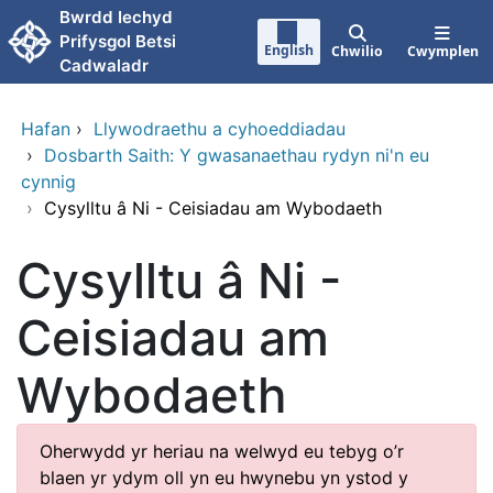
Neidio i'r prif gynnwy
Bwrdd Iechyd
Prifysgol Betsi
English
Chwilio
Cwymplen
Cadwaladr
Hafan
›
Llywodraethu a cyhoeddiadau
›
Dosbarth Saith: Y gwasanaethau rydyn ni'n eu
cynnig
›
Cysylltu â Ni - Ceisiadau am Wybodaeth
Cysylltu â Ni -
Ceisiadau am
Wybodaeth
Oherwydd yr heriau na welwyd eu tebyg o’r
blaen yr ydym oll yn eu hwynebu yn ystod y