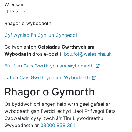
Wrecsam
LL13 7TD
Rhagor o wybodaeth
Cyflwyniad i'n Cynllun Cyhoeddi
Gallwch anfon
Ceisiadau Gwrthrych am
Wybodaeth
dros e-bost i:
bcu.foi@wales.nhs.uk
Ffurflen Cais Gwrthrych am Wybodaeth
Taflen Cais Gwrthrych am Wybodaeth
Rhagor o Gymorth
Os byddwch chi angen help wrth gael gafael ar
wybodaeth gan Fwrdd Iechyd Lleol Prifysgol Betsi
Cadwaladr, cysylltwch â'r Tîm Llywodraethu
Gwybodaeth ar
03000 858 361
.