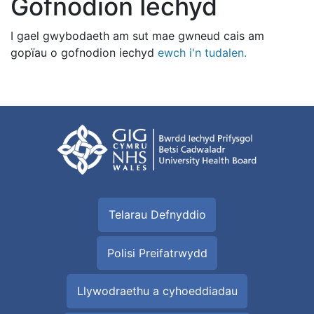
Gofnodion Iechyd
I gael gwybodaeth am sut mae gwneud cais am
gopïau o gofnodion iechyd
ewch i'n tudalen.
Telarau Defnyddio
Polisi Preifatrwydd
Llywodraethu a cyhoeddiadau