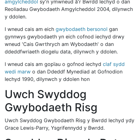
amgylcheddol
sy'n ymwneud â'r Bwrdd Iechyd o dan
Reoliadau Gwybodaeth Amgylcheddol 2004, dilynwch
y ddolen.
I wneud cais am eich
gwybodaeth bersonol
gan
gynnwys gwybodaeth yn eich cofnod iechyd drwy
wneud 'Cais Gwrthrych am Wybodaeth' o dan
ddeddfwriaeth diogelu data, dilynwch y ddolen.
I wneud cais am gopïau o gofnod iechyd
claf sydd
wedi marw
o dan Ddeddf Mynediad at Gofnodion
Iechyd 1990, dilynwch y ddolen hon
Uwch Swyddog
Gwybodaeth Risg
Uwch Swyddog Gwybodaeth Risg y Bwrdd Iechyd ydy
Grace Lewis-Parry, Ysgrifennydd y Bwrdd.