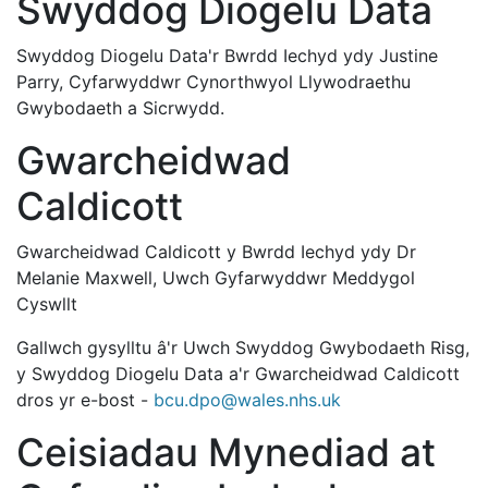
Swyddog Diogelu Data
Swyddog Diogelu Data'r Bwrdd Iechyd ydy Justine
Parry, Cyfarwyddwr Cynorthwyol Llywodraethu
Gwybodaeth a Sicrwydd.
Gwarcheidwad
Caldicott
Gwarcheidwad Caldicott y Bwrdd Iechyd ydy Dr
Melanie Maxwell, Uwch Gyfarwyddwr Meddygol
Cyswllt
Gallwch gysylltu â'r Uwch Swyddog Gwybodaeth Risg,
y Swyddog Diogelu Data a'r Gwarcheidwad Caldicott
dros yr e-bost -
bcu.dpo@wales.nhs.uk
Ceisiadau Mynediad at