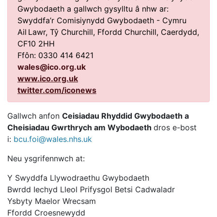
Gwybodaeth a gallwch gysylltu â nhw ar:
Swyddfa’r Comisiynydd Gwybodaeth - Cymru
Ail
Lawr, Tŷ Churchill, Ffordd Churchill, Caerdydd,
CF10 2HH
Ffôn: 0330 414 6421
wales@ico.org.uk
www.ico.org.uk
twitter.com/iconews
Gallwch anfon
Ceisiadau Rhyddid Gwybodaeth a
Cheisiadau Gwrthrych am Wybodaeth
dros e-bost
i:
bcu.foi@wales.nhs.uk
Neu ysgrifennwch at:
Y Swyddfa Llywodraethu Gwybodaeth
Bwrdd Iechyd Lleol Prifysgol Betsi Cadwaladr
Ysbyty Maelor Wrecsam
Ffordd Croesnewydd