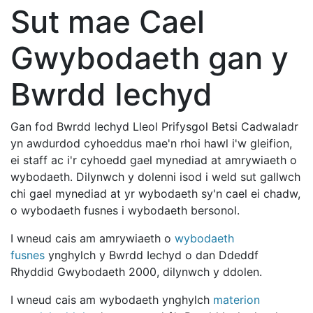
Sut mae Cael
Gwybodaeth gan y
Bwrdd Iechyd
Gan fod Bwrdd Iechyd Lleol Prifysgol Betsi Cadwaladr
yn awdurdod cyhoeddus mae'n rhoi hawl i'w gleifion,
ei staff ac i'r cyhoedd gael mynediad at amrywiaeth o
wybodaeth. Dilynwch y dolenni isod i weld sut gallwch
chi gael mynediad at yr wybodaeth sy'n cael ei chadw,
o wybodaeth fusnes i wybodaeth bersonol.
I wneud cais am amrywiaeth o
wybodaeth
fusnes
ynghylch y Bwrdd Iechyd o dan Ddeddf
Rhyddid Gwybodaeth 2000, dilynwch y ddolen.
I wneud cais am wybodaeth ynghylch
materion