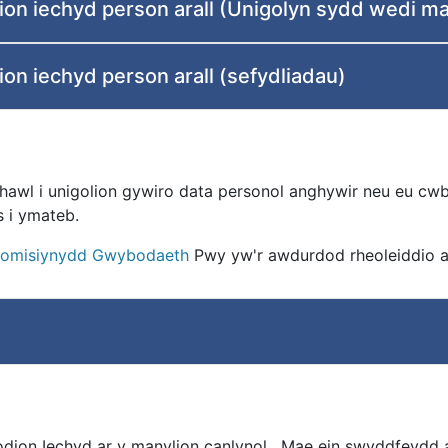
ion iechyd person arall (Unigolyn sydd wedi m
on iechyd person arall (sefydliadau)
 hawl i unigolion gywiro data personol anghywir neu eu cw
s i ymateb.
Comisiynydd Gwybodaeth
Pwy yw'r awdurdod rheoleiddio ar
odion Iechyd ar y manylion canlynol. Mae ein swyddfeydd 