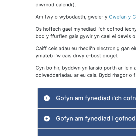
diwrnod calendr).
Am fwy o wybodaeth, gweler y
Gwefan y 
Os hoffech gael mynediad i'ch cofnod iechy
bod y ffurflen gais gywir yn cael ei dewis o
Caiff ceisiadau eu rheoli'n electronig gan
ymateb i'w cais drwy e-bost diogel.
Cyn bo hir, byddwn yn lansio porth ar-lein 
ddiweddariadau ar eu cais. Bydd rhagor o f
Gofyn am fynediad i'ch cof
Gofyn am fynediad i gofnod