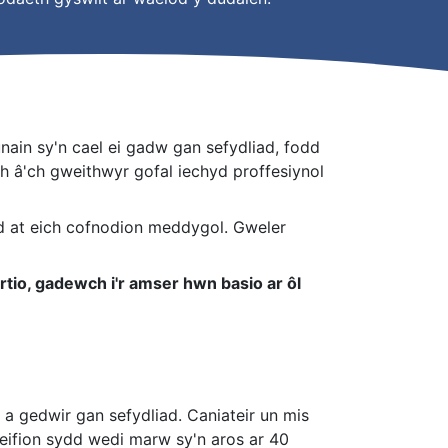
nain sy'n cael ei gadw gan sefydliad, fodd
h â'ch gweithwyr gofal iechyd proffesiynol
d at eich cofnodion meddygol. Gweler
rtio, gadewch i'r amser hwn basio ar ôl
 a gedwir gan sefydliad. Caniateir un mis
leifion sydd wedi marw sy'n aros ar 40