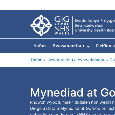
Neidio i'r prif gynnwy
Hafan
Gwasanaethau
Cleifion
Dangos is
Hafan
›
Llywodraethu a cyhoeddiadau
›
Do
Mynediad at Go
Rhowch wybod, mae'r dudalen hon wedi'i ne
Diogelu Data a Mynediad at Gofnodion Iechy
cofnodion meddyg teulu NHS neu gofnodion