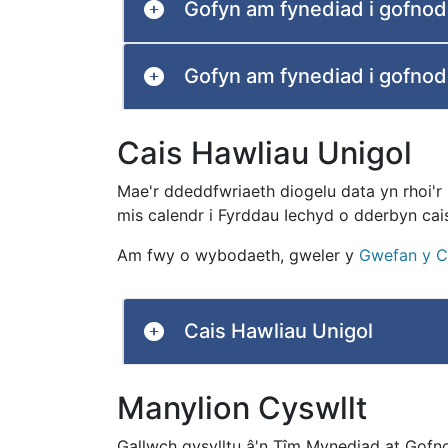
Gofyn am fynediad i gofnod
Gofyn am fynediad i gofnodi
Cais Hawliau Unigol
Mae'r ddeddfwriaeth diogelu data yn rhoi'r
mis calendr i Fyrddau Iechyd o dderbyn cai
Am fwy o wybodaeth, gweler y
Gwefan y 
Cais Hawliau Unigol
Manylion Cyswllt
Gallwch gysylltu â'n Tîm Mynediad at Gofn