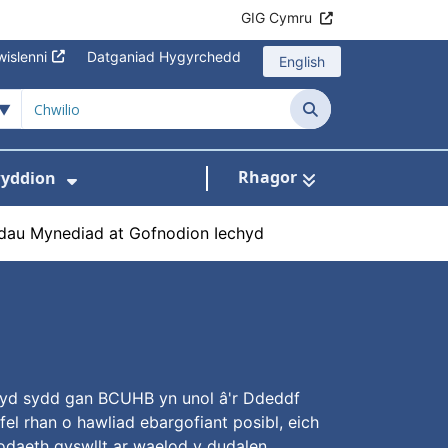
GIG Cymru
islenni
Datganiad Hygyrchedd
English
Chwilio
Rhagor
yddion
s isddewislen ar gyfer Amdanom Ni
Dangos isddewislen ar gyfer Newydd
adau Mynediad at Gofnodion Iechyd
chyd sydd gan BCUHB yn unol â'r Ddeddf
l rhan o hawliad ebargofiant posibl, eich
daeth gyswllt ar waelod y dudalen.