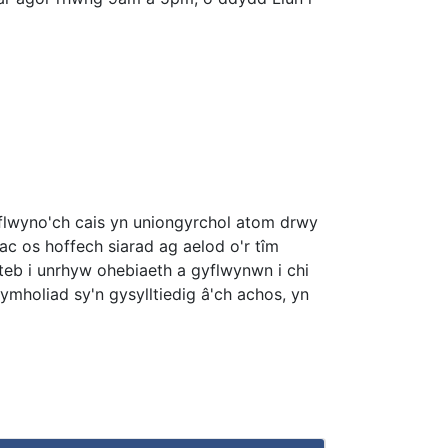
yflwyno'ch cais yn uniongyrchol atom drwy
c os hoffech siarad ag aelod o'r tîm
teb i unrhyw ohebiaeth a gyflwynwn i chi
mholiad sy'n gysylltiedig â'ch achos, yn