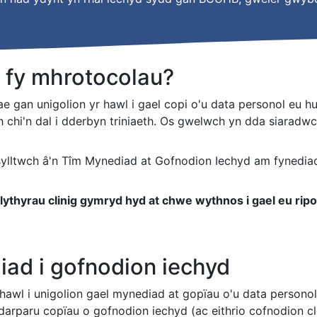
i fy mhrotocolau?
 gan unigolion yr hawl i gael copi o'u data personol eu hu
 chi'n dal i dderbyn triniaeth. Os gwelwch yn dda siaradwc
ylltwch â'n Tîm Mynediad at Gofnodion Iechyd am fynedia
llythyrau clinig gymryd hyd at chwe wythnos i gael eu ripo
ad i gofnodion iechyd
hawl i unigolion gael mynediad at gopïau o'u data personol
ddarparu copïau o gofnodion iechyd (ac eithrio cofnodion c