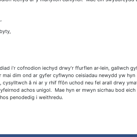
d,
byty,
ad i'r cofnodion iechyd drwy'r ffurflen ar-lein, gallwch g
r mai dim ond ar gyfer cyflwyno ceisiadau newydd yw hyn a
ysylltwch â ni ar y rhif ffôn uchod neu fel arall drwy yma
yfeirnod achos unigol. Mae hyn er mwyn sicrhau bod eich y
chos penodedig i weithredu.