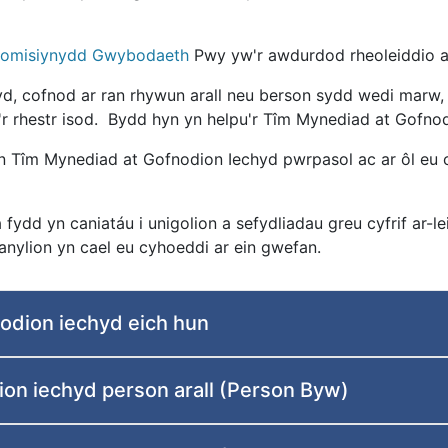
Comisiynydd Gwybodaeth
Pwy yw'r awdurdod rheoleiddio ar
d, cofnod ar ran rhywun arall neu berson sydd wedi marw, 
'r rhestr isod. Bydd hyn yn helpu'r Tîm Mynediad at Gofnodi
 ein Tîm Mynediad at Gofnodion Iechyd pwrpasol ac ar ôl e
a fydd yn caniatáu i unigolion a sefydliadau greu cyfrif ar
anylion yn cael eu cyhoeddi ar ein gwefan.
nodion iechyd eich hun
ion iechyd person arall (Person Byw)