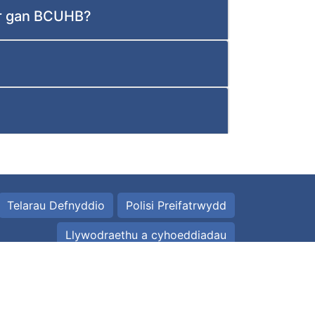
ir gan BCUHB?
Telarau Defnyddio
Polisi Preifatrwydd
Llywodraethu a cyhoeddiadau
Cydraddoldeb a Hawliau Dynol