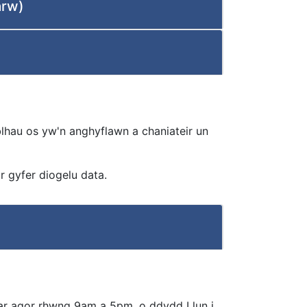
arw)
blhau os yw'n anghyflawn a chaniateir un
 gyfer diogelu data.
ar agor rhwng 9am a 5pm, o ddydd Llun i