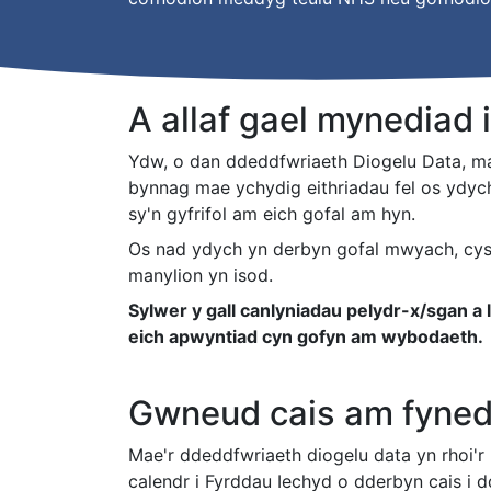
A allaf gael mynediad 
Ydw, o dan ddeddfwriaeth Diogelu Data, mae
bynnag mae ychydig eithriadau fel os ydych
sy'n gyfrifol am eich gofal am hyn.
Os nad ydych yn derbyn gofal mwyach, cys
manylion yn isod.
Sylwer y gall canlyniadau pelydr-x/sgan a 
eich apwyntiad cyn gofyn am wybodaeth.
Gwneud cais am fynedi
Mae'r ddeddfwriaeth diogelu data yn rhoi'r 
calendr i Fyrddau Iechyd o dderbyn cais i 