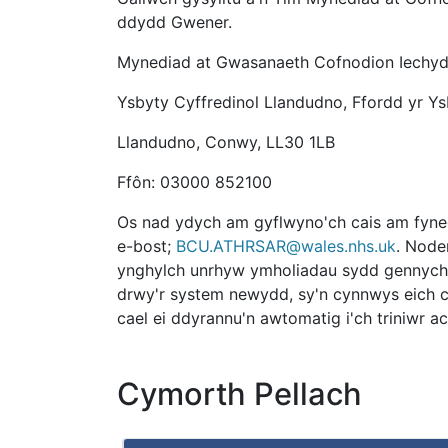
ddydd Gwener.
Mynediad at Gwasanaeth Cofnodion Iechy
Ysbyty Cyffredinol Llandudno, Ffordd yr Ys
Llandudno, Conwy, LL30 1LB
Ffôn: 03000 852100
Os nad ydych am gyflwyno'ch cais am fynedi
e-bost;
BCU.ATHRSAR@wales.nhs.uk
. Node
ynghylch unrhyw ymholiadau sydd gennych, c
drwy'r system newydd, sy'n cynnwys eich c
cael ei ddyrannu'n awtomatig i'ch triniwr a
Cymorth Pellach