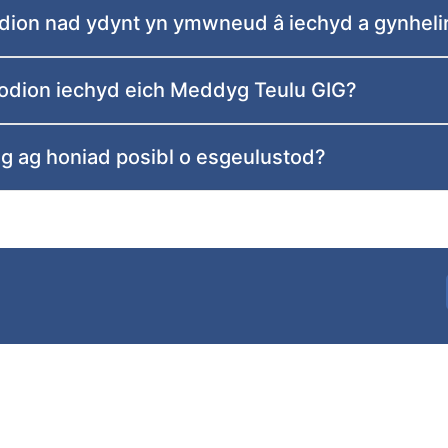
nodion nad ydynt yn ymwneud â iechyd a gynhel
fnodion iechyd eich Meddyg Teulu GIG?
dig ag honiad posibl o esgeulustod?