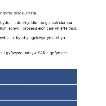
 gyfer diogelu data.
byddai'n ddefnyddiol pe gallech sicrhau
on Iechyd i brosesu eich cais yn effeithiol.
u cwblhau, bydd ymgeiswyr yn derbyn
-lein i gyflwyno unrhyw SAR a gofyn am