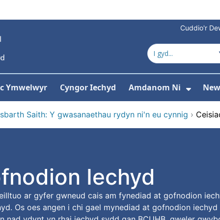
Cuddio'r Dew
 ac Ymwelwyr
Cyngor Iechyd
Amdanom Ni
New
ddewislen ar gyfer Gwasanaethau
Dango
sbarth Saith: Y gwasanaethau rydyn ni'n eu cynnig
›
Ceisi
fnodion Iechyd
illtuo ar gyfer gwneud cais am fynediad at gofnodion ie
d. Os oes angen i chi gael mynediad at gofnodion iechyd fe
 nad ydynt yn rhai iechyd sydd gan BCUHB, gweler gwybo