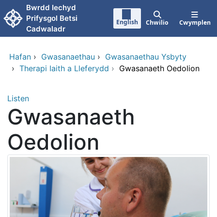
Neidio i'r prif gynnwy
Bwrdd Iechyd
Prifysgol Betsi
English
Chwilio
Cwymplen
Cadwaladr
Hafan
›
Gwasanaethau
›
Gwasanaethau Ysbyty
›
Therapi Iaith a Lleferydd
›
Gwasanaeth Oedolion
Listen
Gwasanaeth
Oedolion