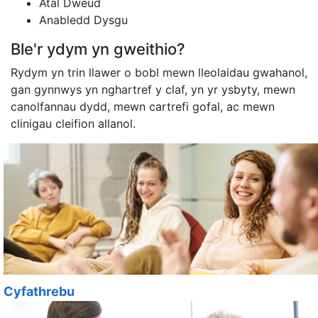
Atal Dweud
Anabledd Dysgu
Ble'r ydym yn gweithio?
Rydym yn trin llawer o bobl mewn lleolaidau gwahanol,
gan gynnwys yn nghartref y claf, yn yr ysbyty, mewn
canolfannau dydd, mewn cartrefi gofal, ac mewn
clinigau cleifion allanol.
Cyfathrebu