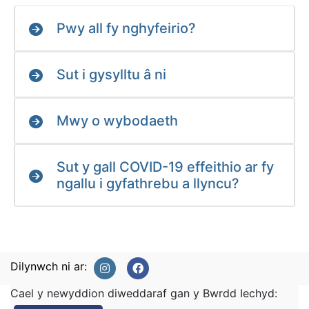
Pwy all fy nghyfeirio?
Sut i gysylltu â ni
Mwy o wybodaeth
Sut y gall COVID-19 effeithio ar fy
ngallu i gyfathrebu a llyncu?
Dilynwch ni ar:
Cael y newyddion diweddaraf gan y Bwrdd Iechyd: