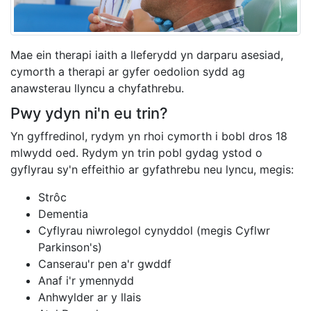
Mae ein therapi iaith a lleferydd yn darparu asesiad,
cymorth a therapi ar gyfer oedolion sydd ag
anawsterau llyncu a chyfathrebu.
Pwy ydyn ni'n eu trin?
Yn gyffredinol, rydym yn rhoi cymorth i bobl dros 18
mlwydd oed. Rydym yn trin pobl gydag ystod o
gyflyrau sy'n effeithio ar gyfathrebu neu lyncu, megis:
Strôc
Dementia
Cyflyrau niwrolegol cynyddol (megis Cyflwr
Parkinson's)
Canserau'r pen a'r gwddf
Anaf i'r ymennydd
Anhwylder ar y llais