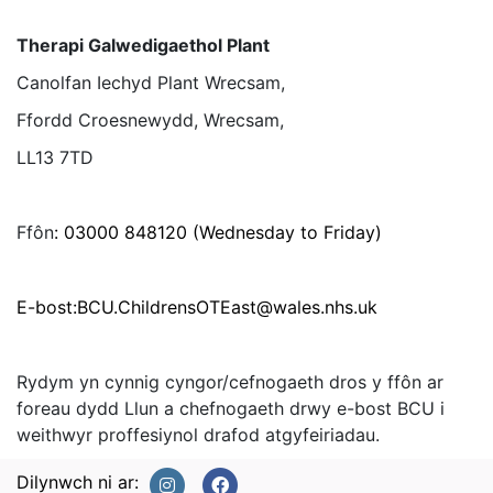
Therapi Galwedigaethol Plant
Canolfan Iechyd Plant Wrecsam,
Ffordd Croesnewydd, Wrecsam,
LL13 7TD
Ffôn
: 03000 848120 (Wednesday to Friday)
E-bost:
BCU.ChildrensOTEast@wales.nhs.uk
Rydym yn cynnig cyngor/cefnogaeth dros y ffôn ar
foreau dydd Llun a chefnogaeth drwy e-bost BCU i
weithwyr proffesiynol drafod atgyfeiriadau.
Dilynwch ni ar: