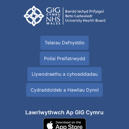
Telarau Defnyddio
Polisi Preifatrwydd
Llywodraethu a cyhoeddiadau
Cydraddoldeb a Hawliau Dynol
Lawrlwythwch Ap GIG Cymru