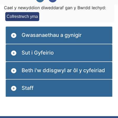
Cael y newyddion diweddaraf gan y Bwrdd Iechyd:
Cofrestrwch yma
Gwasanaethau a gynigir
Sut i Gyfeirio
Beth i'w ddisgwyl ar ôl y cyfeiriad
Staff