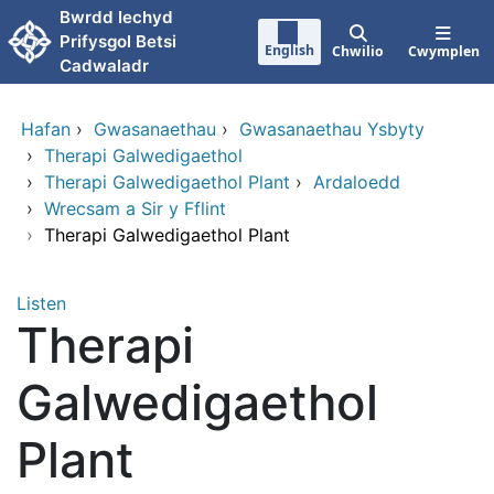
Neidio i'r prif gynnwy
Bwrdd Iechyd
Prifysgol Betsi
English
Chwilio
Cwymplen
Cadwaladr
Hafan
›
Gwasanaethau
›
Gwasanaethau Ysbyty
›
Therapi Galwedigaethol
›
Therapi Galwedigaethol Plant
›
Ardaloedd
›
Wrecsam a Sir y Fflint
›
Therapi Galwedigaethol Plant
Listen
Therapi
Galwedigaethol
Plant