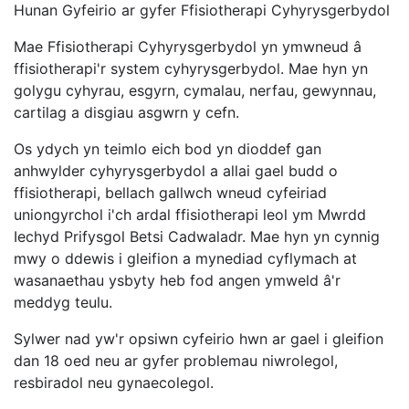
Hunan Gyfeirio ar gyfer Ffisiotherapi Cyhyrysgerbydol
Mae Ffisiotherapi Cyhyrysgerbydol yn ymwneud â
ffisiotherapi'r system cyhyrysgerbydol. Mae hyn yn
golygu cyhyrau, esgyrn, cymalau, nerfau, gewynnau,
cartilag a disgiau asgwrn y cefn.
Os ydych yn teimlo eich bod yn dioddef gan
anhwylder cyhyrysgerbydol a allai gael budd o
ffisiotherapi, bellach gallwch wneud cyfeiriad
uniongyrchol i'ch ardal ffisiotherapi leol ym Mwrdd
Iechyd Prifysgol Betsi Cadwaladr. Mae hyn yn cynnig
mwy o ddewis i gleifion a mynediad cyflymach at
wasanaethau ysbyty heb fod angen ymweld â'r
meddyg teulu.
Sylwer nad yw'r opsiwn cyfeirio hwn ar gael i gleifion
dan 18 oed neu ar gyfer problemau niwrolegol,
resbiradol neu gynaecolegol.