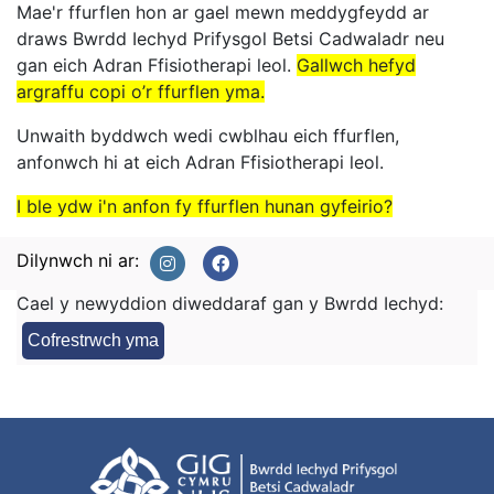
Mae'r ffurflen hon ar gael mewn meddygfeydd ar
draws Bwrdd Iechyd Prifysgol Betsi Cadwaladr neu
gan eich Adran Ffisiotherapi leol.
Gallwch hefyd
argraffu copi o’r ffurflen yma.
Unwaith byddwch wedi cwblhau eich ffurflen,
anfonwch hi at eich Adran Ffisiotherapi leol.
I ble ydw i'n anfon fy ffurflen hunan gyfeirio?
Dilynwch ni ar:
Cael y newyddion diweddaraf gan y Bwrdd Iechyd:
Cofrestrwch yma