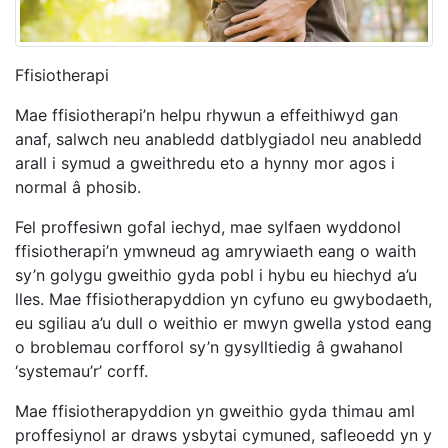
Ffisiotherapi
Mae ffisiotherapi’n helpu rhywun a effeithiwyd gan
anaf, salwch neu anabledd datblygiadol neu anabledd
arall i symud a gweithredu eto a hynny mor agos i
normal â phosib.
Fel proffesiwn gofal iechyd, mae sylfaen wyddonol
ffisiotherapi’n ymwneud ag amrywiaeth eang o waith
sy’n golygu gweithio gyda pobl i hybu eu hiechyd a’u
lles. Mae ffisiotherapyddion yn cyfuno eu gwybodaeth,
eu sgiliau a’u dull o weithio er mwyn gwella ystod eang
o broblemau corfforol sy’n gysylltiedig â gwahanol
‘systemau’r’ corff.
Mae ffisiotherapyddion yn gweithio gyda thimau aml
proffesiynol ar draws ysbytai cymuned, safleoedd yn y