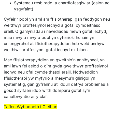
Systemau resbiradol a chardiofasgiwlar (calon ac
ysgyfaint)
Cyfeirir pobl yn aml am ffisiotherapi gan feddygon neu
weithwyr proffesiynol iechyd a gofal cymdeithasol
eraill. O ganlyniadau i newidiadau mewn gofal iechyd,
mae mwy a mwy o bobl yn cyfeirio’u hunain yn
uniongyrchol at ffisiotherapyddion heb weld unrhyw
weithiwr proffesiynol gofal iechyd o’r blaen.
Mae ffisiotherapyddion yn gweithio'n annibynnol, yn
aml iawn fel aelod o dîm gyda gweithwyr proffesiynol
iechyd neu ofal cymdeithasol eraill. Nodweddion
ffisiotherapi yw myfyrio a rhesymu’n glinigol yn
systematig, gan gyfrannu at ddull datrys problemau a
gosod sylfaen iddo wrth ddarparu gofal sy'n
canolbwyntio ar y claf.
Taflen Wybodaeth i Gleifion