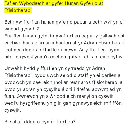
Taflen Wybodaeth ar gyfer Hunan Gyfeirio at
Ffisiotherapi
Beth yw ffurflen hunan gyfeirio papur a beth wyf yn ei
wneud gyda hi?
Ffurflen hunan gyfeirio yw ffurflen bapur y gallwch chi
ei chwblhau ac un ai ei hanfon at yr Adran Ffisiotherapi
leol neu ddod â'r ffurflen i mewn. Ar y ffurflen, bydd
nifer o gwestiynau'n cael eu gofyn i chi am eich cyflwr.
Unwaith bydd y ffurflen yn cyrraedd yr Adran
Ffisiotherapi, bydd uwch aelod o staff yn ei darllen a
byddwch yn cael eich rhoi ar restr aros ffisiotherapi a
bydd yr adran yn cysylltu â chi i drefnu apwyntiad yn
fuan. Gwnewch yn siŵr bod eich manylion cyswllt
wedi'u hysgrifennu yn glir, gan gynnwys eich rhif ffôn
cyswllt.
Ble alla i ddod o hyd i'r ffurflen?