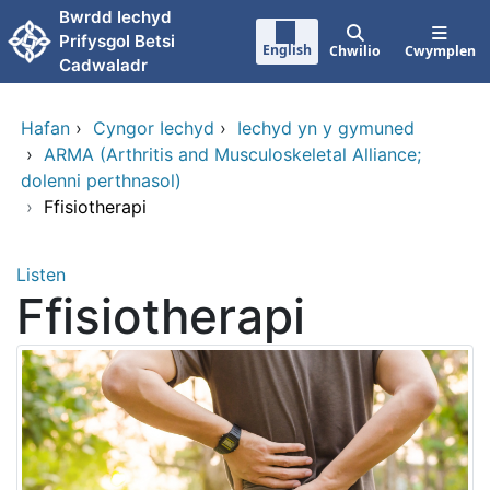
Neidio i'r prif gynnwy
Bwrdd Iechyd
Prifysgol Betsi
English
Chwilio
Cwymplen
Cadwaladr
Hafan
›
Cyngor Iechyd
›
Iechyd yn y gymuned
›
ARMA (Arthritis and Musculoskeletal Alliance;
dolenni perthnasol)
›
Ffisiotherapi
Listen
Ffisiotherapi