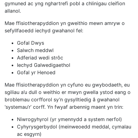
gymuned ac yng nghartrefi pobl a chlinigau cleifion
allanol.
Mae ffisiotherapyddion yn gweithio mewn amryw o
sefyllfaoedd iechyd gwahanol fel:
Gofal Dwys
Salwch meddwl
Adferiad wedi strôc
Iechyd Galwedigaethol
Gofal yr Henoed
Mae ffisiotherapyddion yn cyfuno eu gwybodaeth, eu
sgiliau a’u dull o weithio er mwyn gwella ystod eang o
broblemau corfforol sy’n gysylltiedig â gwahanol
‘systemau’r’ corff. Yn fwyaf arbennig maent yn trin:
Niwrogyhyrol (yr ymennydd a system nerfol)
Cyhyrysgerbydol (meinweoedd meddal, cymalau
ac esgyrn)