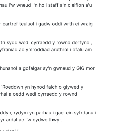
 i'w wneud i'n holl staff a'n cleifion a'u
cartref teuluol i gadw oddi wrth ei wraig
tri sydd wedi cyrraedd y rownd derfynol,
yfraniad ac ymroddiad aruthrol i ofalu am
nhunanol a gofalgar sy'n gwneud y GIG mor
: “Roeddwn yn hynod falch o glywed y
rhai a oedd wedi cyrraedd y rownd
ddyn, rydym yn parhau i gael ein syfrdanu i
yr ardal ac i’w cydweithwyr.