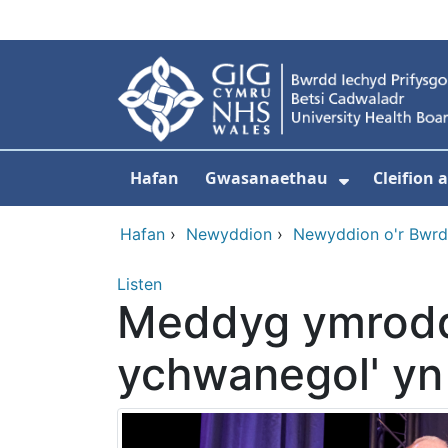
Neidio i'r prif gynnwy
Hafan
Gwasanaethau
Cleifion
Dangos is
Hafan
›
Newyddion
›
Newyddion o'r Bwrd
Listen
Meddyg ymrodded
ychwanegol' yn