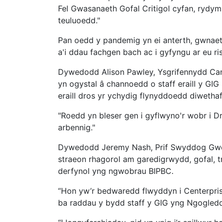
Fel Gwasanaeth Gofal Critigol cyfan, rydym 
teuluoedd."
Pan oedd y pandemig yn ei anterth, gwnaeth
a'i ddau fachgen bach ac i gyfyngu ar eu ris
Dywedodd Alison Pawley, Ysgrifennydd Cang
yn ogystal â channoedd o staff eraill y GI
eraill dros yr ychydig flynyddoedd diwetha
"Roedd yn bleser gen i gyflwyno'r wobr i 
arbennig."
Dywedodd Jeremy Nash, Prif Swyddog Gweit
straeon rhagorol am garedigrwydd, gofal,
derfynol yng ngwobrau BIPBC.
“Hon yw’r bedwaredd flwyddyn i Centerprise
ba raddau y bydd staff y GIG yng Ngogledd C