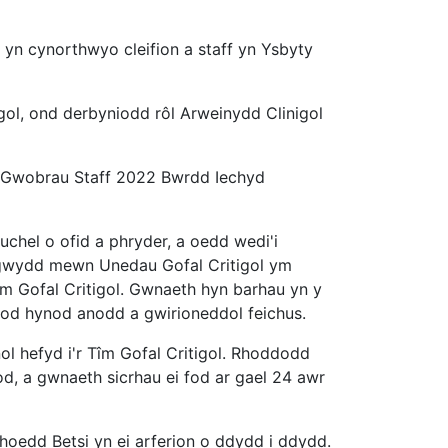
yn cynorthwyo cleifion a staff yn Ysbyty
ol, ond derbyniodd rôl Arweinydd Clinigol
 Gwobrau Staff 2022 Bwrdd Iechyd
chel o ofid a phryder, a oedd wedi'i
igwydd mewn Unedau Gofal Critigol ym
m Gofal Critigol. Gwnaeth hyn barhau yn y
fnod hynod anodd a gwirioneddol feichus.
 hefyd i'r Tîm Gofal Critigol. Rhoddodd
dod, a gwnaeth sicrhau ei fod ar gael 24 awr
hoedd Betsi yn ei arferion o ddydd i ddydd.