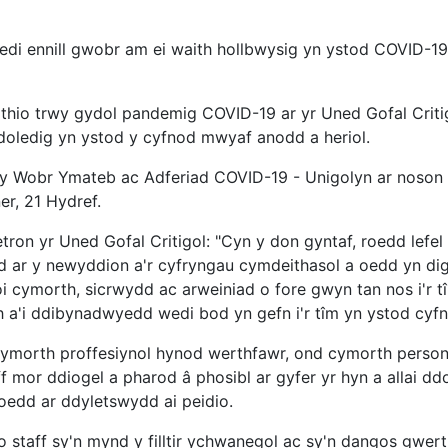
i ennill gwobr am ei waith hollbwysig yn ystod COVID-19 
thio trwy gydol pandemig COVID-19 ar yr Uned Gofal Critig
doledig yn ystod y cyfnod mwyaf anodd a heriol.
 y Wobr Ymateb ac Adferiad COVID-19 - Unigolyn ar noson
er, 21 Hydref.
n yr Uned Gofal Critigol: "Cyn y don gyntaf, roedd lefel u
d ar y newyddion a'r cyfryngau cymdeithasol a oedd yn d
cymorth, sicrwydd ac arweiniad o fore gwyn tan nos i'r tî
h a'i ddibynadwyedd wedi bod yn gefn i'r tîm yn ystod cy
ymorth proffesiynol hynod werthfawr, ond cymorth personol
ff mor ddiogel a pharod â phosibl ar gyfer yr hyn a allai d
 oedd ar ddyletswydd ai peidio.
o staff sy'n mynd y filltir ychwanegol ac sy'n dangos gwert