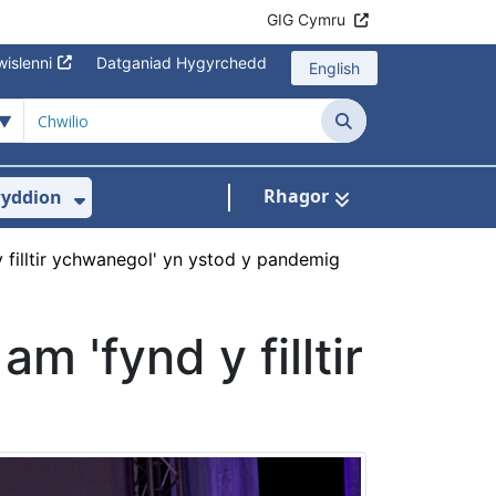
GIG Cymru
islenni
Datganiad Hygyrchedd
English
Chwilio
Rhagor
yddion
s isddewislen ar gyfer Amdanom Ni
Dangos isddewislen ar gyfer Newydd
filltir ychwanegol' yn ystod y pandemig
 'fynd y filltir