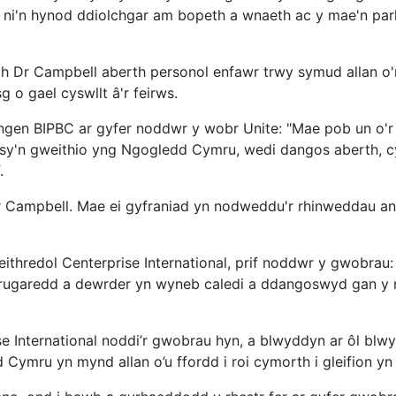
ni'n hynod ddiolchgar am bopeth a wnaeth ac y mae'n parhau
 Dr Campbell aberth personol enfawr trwy symud allan o'r 
g o gael cyswllt â'r feirws.
en BIPBC ar gyfer noddwr y wobr Unite: "Mae pob un o'r 
G sy'n gweithio yng Ngogledd Cymru, wedi dangos aberth, c
f.
Dr Campbell. Mae ei gyfraniad yn nodweddu'r rhinweddau a
hredol Centerprise International, prif noddwr y gwobrau
 trugaredd a dewrder yn wyneb caledi a ddangoswyd gan y 
 International noddi’r gwobrau hyn, a blwyddyn ar ôl blwy
ymru yn mynd allan o’u ffordd i roi cymorth i gleifion yn 