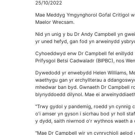
25/10/2022
Mae Meddyg Ymgynghorol Gofal Critigol wed
Maelor Wrecsam.
Nid yn unig y bu Dr Andy Campbell yn gwei
yr uned hefyd, gan fod yn arweinydd ysbry
Cyhoeddwyd enw Dr Campbell fel enillydd
Prifysgol Betsi Cadwaladr (BIPBC), nos Wen
Dywedodd yr enwebydd Helen Williams, Metro
waethygu gan yr erchyllterau a ddangoswy
mhedwar ban byd. Gwnaeth Dr Campbell roi 
blynyddoedd dilynol. Mae ei arweinyddiaet
"Trwy gydol y pandemig, roedd yn cynnig c
o'i amser yn gyson i sicrhau bod yr holl sta
y dydd, saith niwrnod o'r wythnos waeth a
"Mae Dr Campbell wir yn cynrychioli aelod 