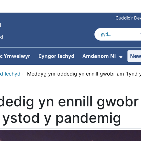
Cuddio'r Dew
 ac Ymwelwyr
Cyngor Iechyd
Amdanom Ni
New
ddewislen ar gyfer Gwasanaethau
Dango
d Iechyd
›
Meddyg ymroddedig yn ennill gwobr am 'fynd y 
ig yn ennill gwobr am
 ystod y pandemig