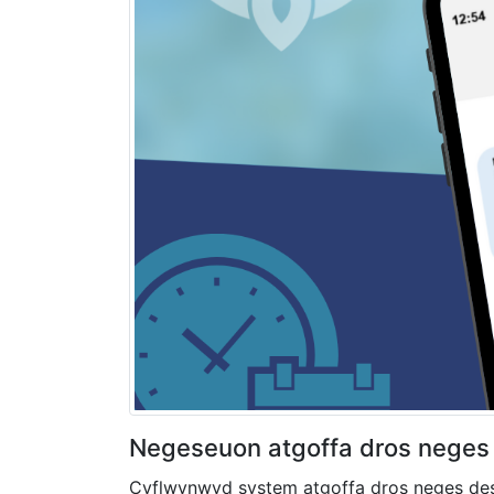
Negeseuon atgoffa dros neges
Cyflwynwyd system atgoffa dros neges destu