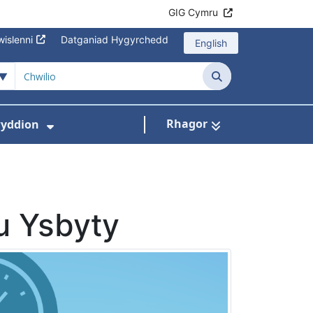
GIG Cymru
islenni
Datganiad Hygyrchedd
English
Chwilio
Rhagor
yddion
s isddewislen ar gyfer Amdanom Ni
Dangos isddewislen ar gyfer Newydd
u Ysbyty