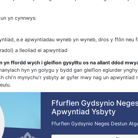
tun yn cynnwys:
ntiad, e.e apwyntiadau wyneb yn wyneb, dros y ffôn neu f
radol) a lleoliad ei apwyntiad
n ffordd wych i gleifion gysylltu os na allant ddod mwya
ylach hyn yn golygu y bydd gan gleifion eglurder ynghylc
 chi'n mynychu'r ysbyty ar gyfer mwy nag un apwyntiad neu
eulu.
Ffurflen Gydsynio Nege
Apwyntiad Ysbyty
Ffurflen Gydsynio Neges Destun Atg