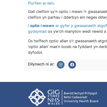
ffurflen ar-lein
.
Gall cleifion sy’n optio i mewn i’r gwasan
cleifion yn parhau i dderbyn ein neges ddw
I
optio i mewn
ar gyfer y gwasanaeth atgoff
gydsyniad
os yw’ch manylion wedi newid a 
Os hoffech optio allan o’r gwasanaeth atg
‘optio allan’ mae’n bosib na fyddant yn de
dyfodol.
Dilynwch ni ar: