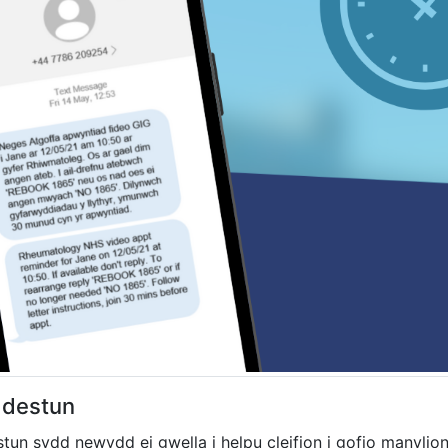
 destun
n sydd newydd ei gwella i helpu cleifion i gofio manylion 