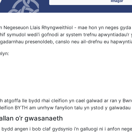
Rhagor
 Negeseuon Llais Rhyngweithiol - mae hon yn neges gyda llai
rhif symudol wedi’i gofnodi ar system trefnu apwyntiadau’r
i gadarnhau presenoldeb, canslo neu ail-drefnu eu hapwynti
lyn:
atgoffa lle bydd rhai cleifion yn cael galwad ar ran y Bwr
 gleifion BYTH am unrhyw fanylion talu yn ystod y galwadau
allan o’r gwasanaeth
 bydd angen i bob claf gydsynio i’n galluogi ni i anfon ne