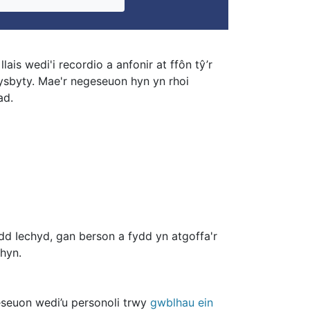
s wedi'i recordio a anfonir at ffôn tŷ’r
 ysbyty. Mae'r negeseuon hyn yn rhoi
ad.
dd Iechyd, gan berson a fydd yn atgoffa'r
 hyn.
geseuon wedi’u personoli trwy
gwblhau ein