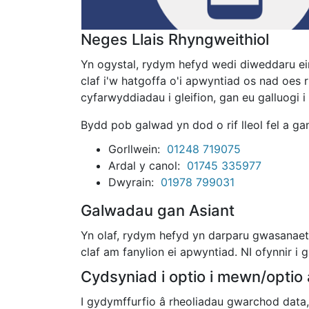
Neges Llais Rhyngweithiol
Yn ogystal, rydym hefyd wedi diweddaru ein
claf i'w hatgoffa o'i apwyntiad os nad oes 
cyfarwyddiadau i gleifion, gan eu galluogi 
Bydd pob galwad yn dod o rif lleol fel a gan
Gorllwein:
01248 719075
Ardal y canol:
01745 335977
Dwyrain:
01978 799031
Galwadau gan Asiant
Yn olaf, rydym hefyd yn darparu gwasanaeth 
claf am fanylion ei apwyntiad. NI ofynnir i
Cydsyniad i optio i mewn/optio 
I gydymffurfio â rheoliadau gwarchod data,