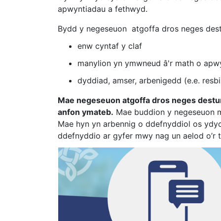
apwyntiadau a fethwyd.
Bydd y negeseuon atgoffa dros neges des
enw cyntaf y claf
manylion yn ymwneud â'r math o apwy
dyddiad, amser, arbenigedd (e.e. resbi
Mae negeseuon atgoffa dros neges destun y
anfon ymateb.
Mae buddion y negeseuon man
Mae hyn yn arbennig o ddefnyddiol os ydych
ddefnyddio ar gyfer mwy nag un aelod o’r t