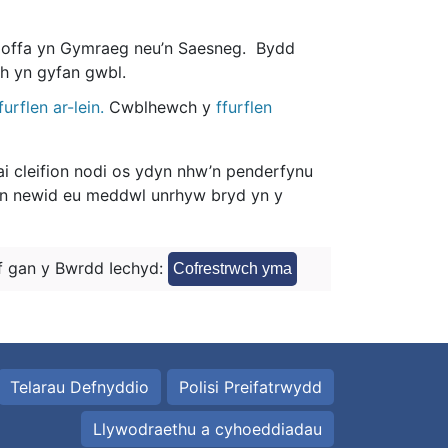
atgoffa yn Gymraeg neu’n Saesneg. Bydd
th yn gyfan gwbl.
rflen ar-lein.
Cwblhewch y
ffurflen
i cleifion nodi os ydyn nhw’n penderfynu
ion newid eu meddwl unrhyw bryd yn y
 gan y Bwrdd Iechyd:
Cofrestrwch yma
Telarau Defnyddio
Polisi Preifatrwydd
Llywodraethu a cyhoeddiadau