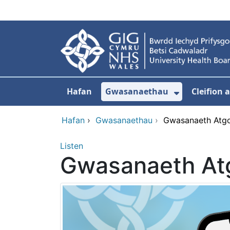
Neidio i'r prif gynnwy
Hafan
Gwasanaethau
Cleifion
Dangos is
Hafan
›
Gwasanaethau
›
Gwasanaeth Atgo
Listen
Gwasanaeth At