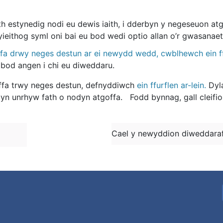
aeth estynedig nodi eu dewis iaith, i dderbyn y negeseuon 
yieithog syml oni bai eu bod wedi optio allan o’r gwasanae
a drwy neges destun ar ei newydd wedd, cwblhewch ein ffu
bod angen i chi eu diweddaru.
offa trwy neges destun, defnyddiwch
ein ffurflen ar-lein
.
Dyla
rbyn unrhyw fath o nodyn atgoffa. Fodd bynnag, gall cleif
Cael y newyddion diweddaraf