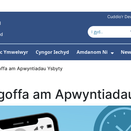
Cuddio'r Dew
 ac Ymwelwyr
Cyngor Iechyd
Amdanom Ni
New
ddewislen ar gyfer Gwasanaethau
Dango
ffa am Apwyntiadau Ysbyty
goffa am Apwyntiada