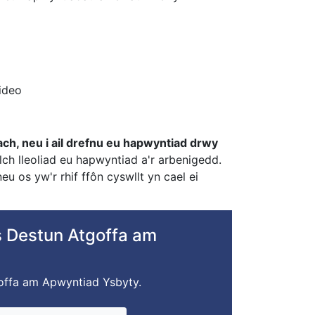
ideo
ch, neu i ail drefnu eu hapwyntiad drwy
h lleoliad eu hapwyntiad a'r arbenigedd.
 os yw'r rhif ffôn cyswllt yn cael ei
s Destun Atgoffa am
offa am Apwyntiad Ysbyty.