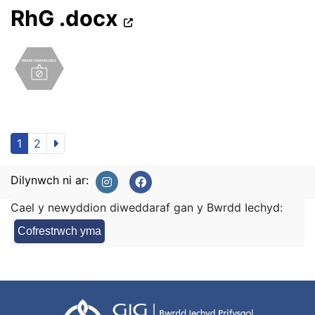
RhG .docx
1
2
Dilynwch ni ar:
Cael y newyddion diweddaraf gan y Bwrdd Iechyd:
Cofrestrwch yma