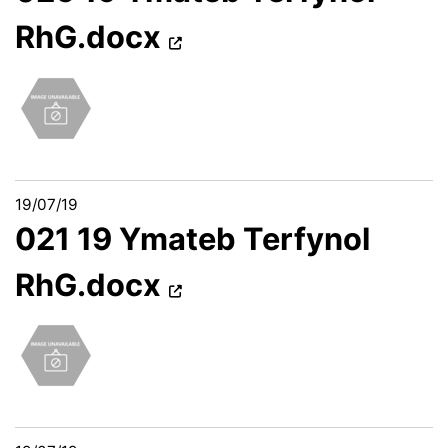
RhG.docx
19/07/19
021 19 Ymateb Terfynol
RhG.docx