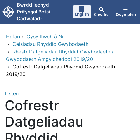
Neidio i'r prif gynnwy
Bwrdd Iechyd
Prifysgol Betsi
English
Chwilio
Cwymplen
Cadwaladr
Hafan
›
Cysylltwch â Ni
›
Ceisiadau Rhyddid Gwybodaeth
›
Rhestr Datgeliadau Rhyddid Gwybodaeth a
Gwybodaeth Amgylcheddol 2019/20
›
Cofrestr Datgeliadau Rhyddid Gwybodaeth
2019/20
Listen
Cofrestr
Datgeliadau
Rhyddid