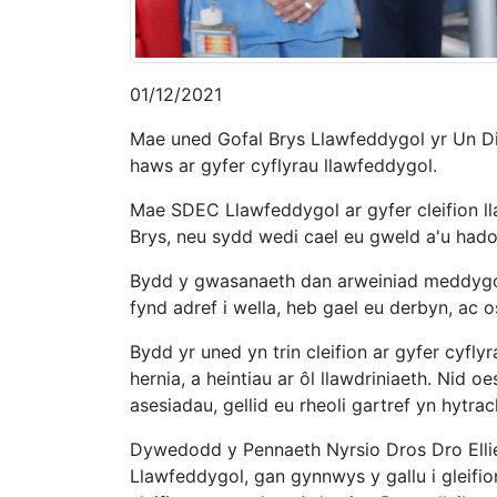
01/12/2021
Mae uned Gofal Brys Llawfeddygol yr Un D
haws ar gyfer cyflyrau llawfeddygol.
Mae SDEC Llawfeddygol ar gyfer cleifion ll
Brys, neu sydd wedi cael eu gweld a'u hado
Bydd y gwasanaeth dan arweiniad meddygon 
fynd adref i wella, heb gael eu derbyn, ac o
Bydd yr uned yn trin cleifion ar gyfer cyfl
hernia, a heintiau ar ôl llawdriniaeth. Nid o
asesiadau, gellid eu rheoli gartref yn hytra
Dywedodd y Pennaeth Nyrsio Dros Dro Ellie
Llawfeddygol, gan gynnwys y gallu i gleifi