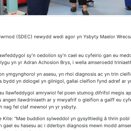
iwrnod (SDEC) newydd wedi agor yn Ysbyty Maelor Wrecsam
awfeddygol sy'n oedolion sy'n cael eu cyfeirio gan eu me
lygu yn yr Adran Achosion Brys, i wella amseroedd triniaeth
ymgynghorol yn asesu, yn rhoi diagnosis ac yn trin cleif
s bydd yn ddiogel yn glinigol, gallai cleifion fynd adref ar
yrau llawfeddygol amrywiol fel poen stumog difrifol megis 
es angen llawdriniaeth ar y mwyafrif o gleifion a gaiff eu cyf
ch nag fel claf mewnol yn yr ysbyty.
 Kite: “Mae buddion sylweddol yn gysylltiedig â thrin po
on gael eu hasesu ac i dderbyn diagnosis mewn modd amserol