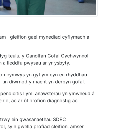
 i gleifion gael mynediad cyflymach a
ddyg teulu, y Ganolfan Gofal Cychwynnol
 a lleddfu pwysau ar yr ysbyty.
ion cymwys yn gyflym cyn eu rhyddhau i
 yr un diwrnod y maent yn derbyn gofal.
appendicitis llym, anawsterau yn ymwneud â
eirio, ac ar ôl profion diagnostig ac
bl trwy ein gwasanaethau SDEC
, sy'n gwella profiad cleifion, amser