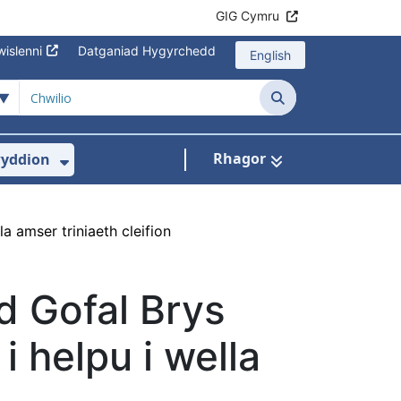
GIG Cymru
islenni
Datganiad Hygyrchedd
English
Chwilio
Rhagor
yddion
s isddewislen ar gyfer Amdanom Ni
Dangos isddewislen ar gyfer Newydd
 amser triniaeth cleifion
 Gofal Brys
 helpu i wella