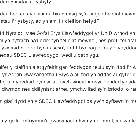
 derbyniadau i'r ysbyty.
au heb eu cynllunio a hirach nag sy'n angenrheidiol mewn ys
tau i'r ysbyty, ac yn aml i'r cleifion hefyd.”
yrsio: “Mae Gofal Brys Llawfeddygol yr Un Diwrnod yn ath
anol yn hytrach na'i dderbyn fel claf mewnol, nes profi fel 
a'r cysyniad o 'dderbyn i asesu', fodd bynnag dros y blyny
nedau SDEC Llawfeddygol wedi'u datblygu.
er y cleifion a atgyfeirir gan feddygon teulu sy'n dod i'r 
l yr Adran Gwasanaethau Brys a all fod yn addas ar gyfer 
ig a mynediad cynnar at uwch wneuthurwyr penderfyniadau
 diwrnod neu ddilyniant a/neu ymchwiliad sy'n briodol o ra
ed yn glaf dydd yn y SDEC Llawfeddygol os yw'n cyflawni'n 
u y gellir defnyddio'r gwasanaeth hwn yn briodol, a'i syml