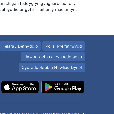
arach gan feddyg ymgynghorol ac felly
defnyddio ar gyfer cleifion y mae arnynt
Telarau Defnyddio
Polisi Preifatrwydd
Llywodraethu a cyhoeddiadau
Cydraddoldeb a Hawliau Dynol