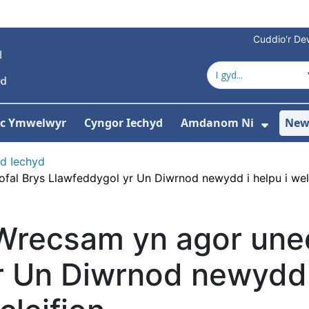
Cuddio'r Dew
 ac Ymwelwyr
Cyngor Iechyd
Amdanom Ni
New
ddewislen ar gyfer Gwasanaethau
Dango
d Iechyd
al Brys Llawfeddygol yr Un Diwrnod newydd i helpu i wella
Wrecsam yn agor uned
 Un Diwrnod newydd i