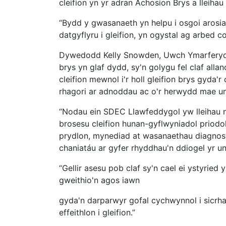
cleifion yn yr adran Achosion Brys a lleihau
“Bydd y gwasanaeth yn helpu i osgoi arosiad
datgyflyru i gleifion, yn ogystal ag arbed cos
Dywedodd Kelly Snowden, Uwch Ymarferydd N
brys yn glaf dydd, sy'n golygu fel claf all
cleifion mewnol i'r holl gleifion brys gyd
rhagori ar adnoddau ac o'r herwydd mae u
“Nodau ein SDEC Llawfeddygol yw lleihau nif
brosesu cleifion hunan-gyflwyniadol priodo
prydlon, mynediad at wasanaethau diagnost
chaniatáu ar gyfer rhyddhau'n ddiogel yr un
“Gellir asesu pob claf sy'n cael ei ystyri
gweithio'n agos iawn
gyda'n darparwyr gofal cychwynnol i sicrha
effeithlon i gleifion.”