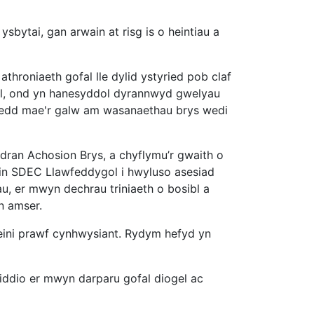
bytai, gan arwain at risg is o heintiau a
roniaeth gofal lle dylid ystyried pob claf
arall, ond yn hanesyddol dyrannwyd gwelyau
ddoedd mae'r galw am wasanaethau brys wedi
Adran Achosion Brys, a chyflymu’r gwaith o
ein SDEC Llawfeddygol i hwyluso asesiad
, er mwyn dechrau triniaeth o bosibl a
n amser.
meini prawf cynhwysiant. Rydym hefyd yn
eiddio er mwyn darparu gofal diogel ac