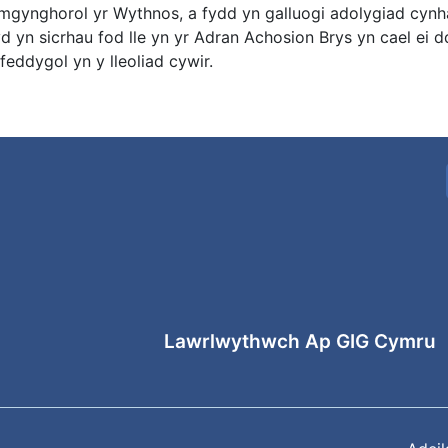
gynghorol yr Wythnos, a fydd yn galluogi adolygiad cynh
d yn sicrhau fod lle yn yr Adran Achosion Brys yn cael ei d
feddygol yn y lleoliad cywir.
Lawrlwythwch Ap GIG Cymru