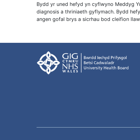
Bydd yr uned hefyd yn cyflwyno Meddyg Ym
diagnosis a thriniaeth gyflymach. Bydd hefy
angen gofal brys a sicrhau bod cleifion llaw