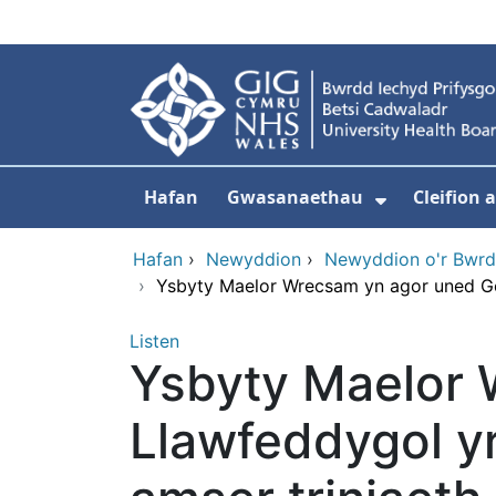
Neidio i'r prif gynnwy
Hafan
Gwasanaethau
Cleifion
Dangos is
Hafan
›
Newyddion
›
Newyddion o'r Bwrd
›
Ysbyty Maelor Wrecsam yn agor uned Gof
Listen
Ysbyty Maelor 
Llawfeddygol yr