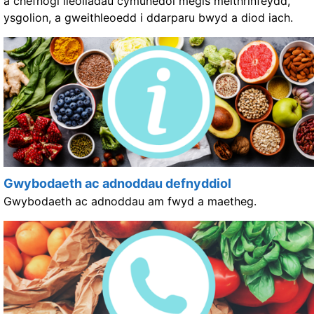
a chefnogi lleoliadau cymunedol megis meithrinfeydd,
ysgolion, a gweithleoedd i ddarparu bwyd a diod iach.
Gwybodaeth ac adnoddau defnyddiol
Gwybodaeth ac adnoddau am fwyd a maetheg.