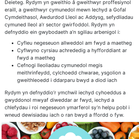
Deieteg. Rydym yn gweithio â gweithwyr proffesiynol
eraill, a gweithwyr cymunedol mewn Iechyd a Gofal
Cymdeithasol, Awdurdod Lleol ac Addysg, sefydliadau
cymuned lleol a’r sector gwirfoddol. Rydym yn
defnyddio ein gwybodaeth a’n sgiliau arbenigol i:
Cyfleu negeseuon allweddol am fwyd a maetheg
Cyflwyno cyrsiau achrededig a hyfforddiant ar
fwyd a maetheg
Cefnogi lleoliadau cymunedol megis
meithrinfeydd, cylchoedd chwarae, ysgolion a
gweithleoedd i ddarparu bwyd a diod iach
Rydym yn defnyddio’r ymchwil iechyd cyhoeddus a
gwyddonol mwyaf diweddar ar fwyd, iechyd a
chlefydau i roi negeseuon ymarferol sy’n helpu pobl i
wneud dewisiadau iach o ran bwyd a ffordd o fyw.