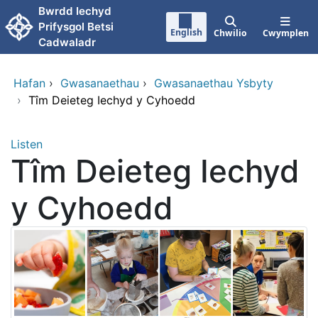
Neidio i'r prif gynnwy
Bwrdd Iechyd
Prifysgol Betsi
English
Chwilio
Cwymplen
Cadwaladr
Hafan
›
Gwasanaethau
›
Gwasanaethau Ysbyty
›
Tîm Deieteg Iechyd y Cyhoedd
Listen
Tîm Deieteg Iechyd
y Cyhoedd