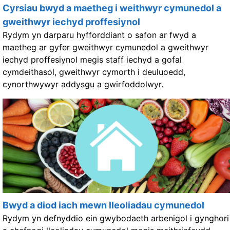
Cyrsiau bwyd a maetheg i weithwyr cymunedol a
gweithwyr iechyd proffesiynol
Rydym yn darparu hyfforddiant o safon ar fwyd a
maetheg ar gyfer gweithwyr cymunedol a gweithwyr
iechyd proffesiynol megis staff iechyd a gofal
cymdeithasol, gweithwyr cymorth i deuluoedd,
cynorthwywyr addysgu a gwirfoddolwyr.
Bwyd a diod iach mewn lleoliadau cymunedol
Rydym yn defnyddio ein gwybodaeth arbenigol i gynghori