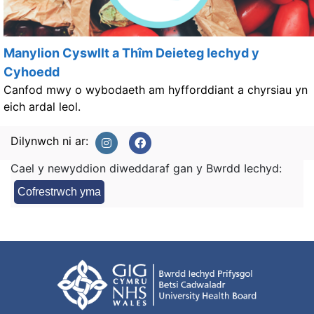
Manylion Cyswllt a Thîm Deieteg Iechyd y
Cyhoedd
Canfod mwy o wybodaeth am hyfforddiant a chyrsiau yn
eich ardal leol.
Dilynwch ni ar:
Cael y newyddion diweddaraf gan y Bwrdd Iechyd:
Cofrestrwch yma