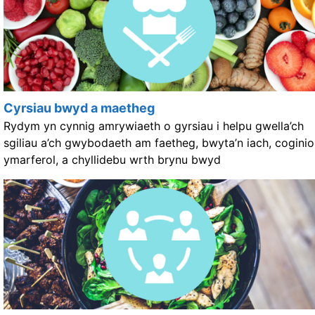
Cyrsiau bwyd a maetheg
Rydym yn cynnig amrywiaeth o gyrsiau i helpu gwella’ch
sgiliau a’ch gwybodaeth am faetheg, bwyta’n iach, coginio
ymarferol, a chyllidebu wrth brynu bwyd