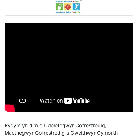
Rydym yn dîm o Ddeietegwyr Cofrestredig,
Maethegwyr Cofrestredig a Gweithwyr Cymorth