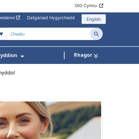
GIG Cymru
islenni
Datganiad Hygyrchedd
English
Chwilio
Rhagor
yddion
s isddewislen ar gyfer Amdanom Ni
Dangos isddewislen ar gyfer Newydd
nyddol