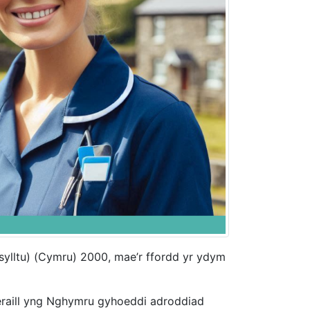
lltu) (Cymru) 2000, mae’r ffordd yr ydym
 eraill yng Nghymru gyhoeddi adroddiad