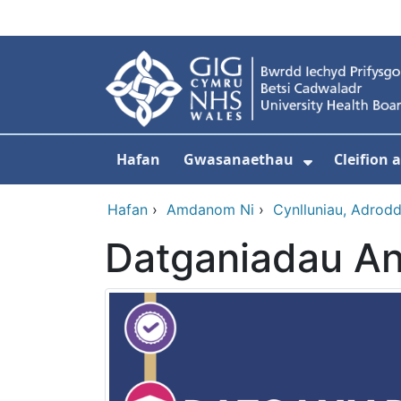
Neidio i'r prif gynnwy
Hafan
Gwasanaethau
Cleifion
Dangos is
Hafan
›
Amdanom Ni
›
Cynlluniau, Adrod
Datganiadau A