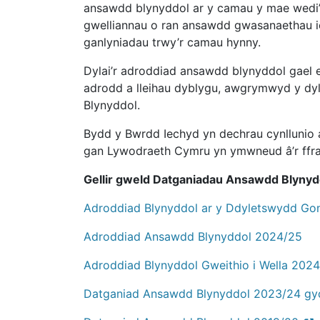
ansawdd blynyddol ar y camau y mae wedi’u
gwelliannau o ran ansawdd gwasanaethau iec
ganlyniadau trwy’r camau hynny.
Dylai’r adroddiad ansawdd blynyddol gael e
adrodd a lleihau dyblygu, awgrymwyd y dyla
Blynyddol.
Bydd y Bwrdd Iechyd yn dechrau cynllunio 
gan Lywodraeth Cymru yn ymwneud â’r ffram
Gellir gweld
Datganiad
au
Ansawdd Blynyd
Adroddiad Blynyddol ar y Ddyletswydd G
Adroddiad Ansawdd Blynyddol 2024/25
Adroddiad Blynyddol Gweithio i Wella 202
Datganiad Ansawdd Blynyddol 2023/24 gy