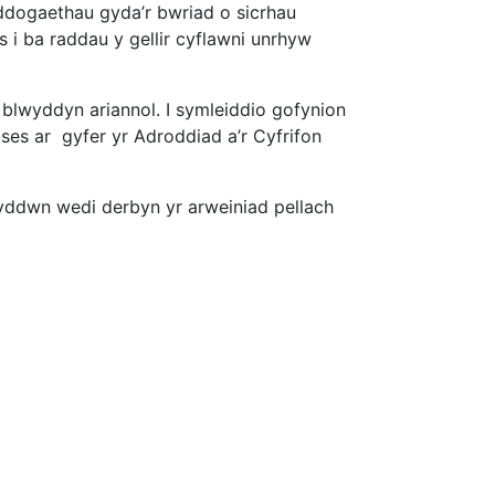
ddogaethau gyda’r bwriad o sicrhau
i ba raddau y gellir cyflawni unrhyw
 blwyddyn ariannol. I symleiddio gofynion
ses ar gyfer yr Adroddiad a’r Cyfrifon
yddwn wedi derbyn yr arweiniad pellach