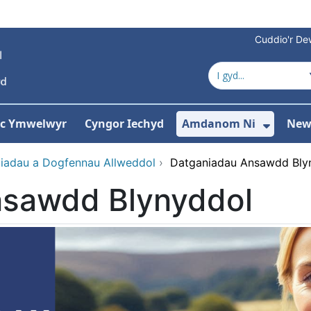
Cuddio'r Dew
 ac Ymwelwyr
Cyngor Iechyd
Amdanom Ni
New
ddewislen ar gyfer Gwasanaethau
Dango
diadau a Dogfennau Allweddol
›
Datganiadau Ansawdd Bly
nsawdd Blynyddol