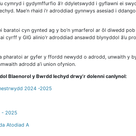
 cymryd i gydymffurfio â’r ddyletswydd i gyflawni ei swy
hyd. Mae’n rhaid i’r adroddiad gynnwys asesiad i ddangos 
i baratoi cyn gynted ag y bo’n ymarferol ar ôl diwedd pob
i cyrff y GIG alinio’r adroddiad ansawdd blynyddol â’u pro
a pharatoi ar gyfer y ffordd newydd o adrodd, unwaith y b
waith adrodd a’i union ofynion.
dol
Blaenorol
y Bwrdd Iechyd drwy’r dolen
ni
c
anlynol:
onestrwydd 2024 -2025
4 - 2025
da Atodiad A