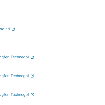
todiad
ogfen Technegol
ogfen Technegol
ogfen Technegol