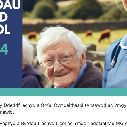
y Ddeddf Iechyd a Gofal Cymdeithasol (Ansawdd ac Ymgysy
newid.
, ynghyd â Byrddau Iechyd Lleol ac Ymddiriedolaethau GIG