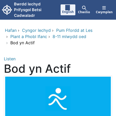
Neidio i'r prif gynnwy
Bwrdd Iechyd
Prifysgol Betsi
English
Chwilio
Cwymplen
Cadwaladr
Hafan
›
Cyngor Iechyd
›
Pum Ffordd at Les
›
Plant a Phobl Ifanc
›
8-11 mlwydd oed
›
Bod yn Actif
Listen
Bod yn Actif