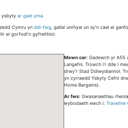
d ysbyty
ar gael yma.
ogledd Cymru yn
ddi-fwg
, gallai unrhyw un sy'n cael ei ganf
r ei gorfodi'n gyfreithiol.
Mewn car:
Gadewch yr A55 a
Langefni. Trowch i’r dde i m
drwy’r Stad Ddiwydiannol. Tr
yn cyrraedd Ysbyty Cefni drwy 
Home Bargains).
Ar fws:
Gwasanaethau rheolai
wybodaeth ewch i:
Traveline