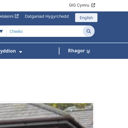
GIG Cymru
islenni
Datganiad Hygyrchedd
English
Chwilio
Rhagor
yddion
s isddewislen ar gyfer Amdanom Ni
Dangos isddewislen ar gyfer Newydd