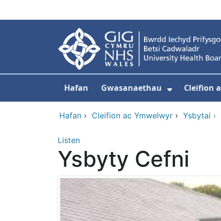
Neidio i'r prif gynnwy
Hafan
Gwasanaethau
Cleifion
Dangos is
Hafan
›
Cleifion ac Ymwelwyr
›
Ysbytai
›
Listen
Ysbyty Cefni