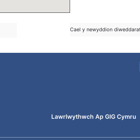
Cael y newyddion diweddaraf
Lawrlwythwch Ap GIG Cymru