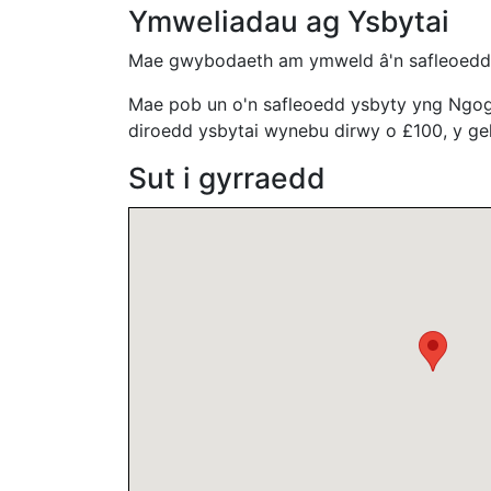
Ymweliadau ag Ysbytai
Mae gwybodaeth am ymweld â'n safleoed
Mae pob un o'n safleoedd ysbyty yng Ng
diroedd ysbytai wynebu dirwy o £100, y gelli
Sut i gyrraedd