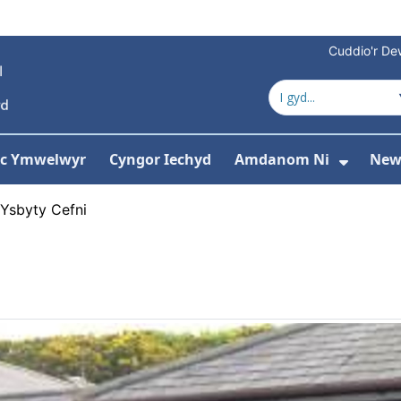
Cuddio'r Dew
 ac Ymwelwyr
Cyngor Iechyd
Amdanom Ni
New
ddewislen ar gyfer Gwasanaethau
Dango
Ysbyty Cefni