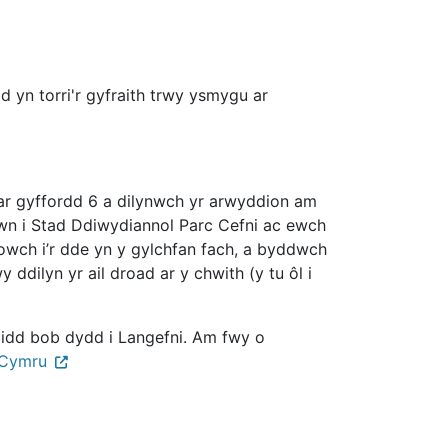
od yn torri'r gyfraith trwy ysmygu ar
r gyffordd 6 a dilynwch yr arwyddion am
ewn i Stad Ddiwydiannol Parc Cefni ac ewch
owch i’r dde yn y gylchfan fach, a byddwch
ddilyn yr ail droad ar y chwith (y tu ôl i
dd bob dydd i Langefni. Am fwy o
 Cymru