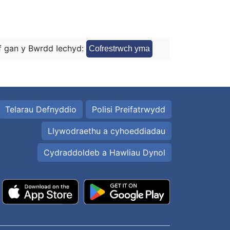
 gan y Bwrdd Iechyd:
Cofrestrwch yma
Telarau Defnyddio
Polisi Preifatrwydd
Llywodraethu a cyhoeddiadau
Cydraddoldeb a Hawliau Dynol