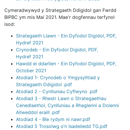
Cymeradwywyd y Strategaeth Ddigidol gan Fwrdd
BIPBC ym mis Mai 2021. Mae'r dogfennau terfynol
isod:
Strategaeth Llawn - Ein Dyfodol Digidol, PDF,
Hydref 2021
Crynodeb - Ein Dyfodol Digidol, PDF,
Hydref 2021
Hawdd ei ddarllen - Ein Dyfodol Digidol, PDF,
October 2021
Atodiad 1- Crynodeb o Ymgysylltiad y
Strategaeth Ddigidol .pdf
Atodiad 2 - Cynlluniau Cyflwyno .pdf
Atodiad 3 - Rhestr Lawn o Strategaethau
Cenedlaethol, Cynlluniau a Rhaglenni a Dolenni
Allweddol eraill .pdf
Atodiad 4 - Ble rydym ni nawr.pdf
Atodiad 5 Trosolwg o’n Isadeiledd TG.pdf