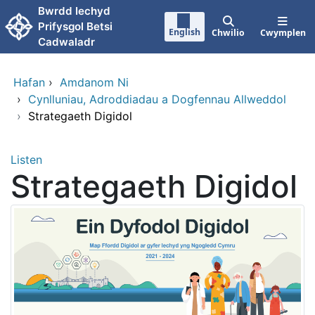
Neidio i'r prif gynnwy
Bwrdd Iechyd
Prifysgol Betsi
English
Chwilio
Cwymplen
Cadwaladr
Hafan
›
Amdanom Ni
›
Cynlluniau, Adroddiadau a Dogfennau Allweddol
›
Strategaeth Digidol
Listen
Strategaeth Digidol