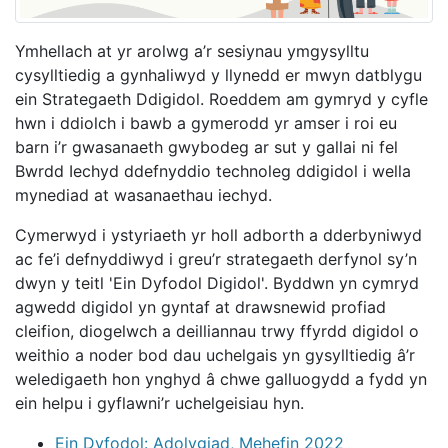
Ymhellach at yr arolwg a’r sesiynau ymgysylltu
cysylltiedig a gynhaliwyd y llynedd er mwyn datblygu
ein Strategaeth Ddigidol. Roeddem am gymryd y cyfle
hwn i ddiolch i bawb a gymerodd yr amser i roi eu
barn i’r gwasanaeth gwybodeg ar sut y gallai ni fel
Bwrdd Iechyd ddefnyddio technoleg ddigidol i wella
mynediad at wasanaethau iechyd.
Cymerwyd i ystyriaeth yr holl adborth a dderbyniwyd
ac fe’i defnyddiwyd i greu’r strategaeth derfynol sy’n
dwyn y teitl 'Ein Dyfodol Digidol'. Byddwn yn cymryd
agwedd digidol yn gyntaf at drawsnewid profiad
cleifion, diogelwch a deilliannau trwy ffyrdd digidol o
weithio a noder bod dau uchelgais yn gysylltiedig â’r
weledigaeth hon ynghyd â chwe galluogydd a fydd yn
ein helpu i gyflawni’r uchelgeisiau hyn.
Ein Dyfodol: Adolygiad, Mehefin 2022