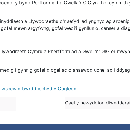
eddi y bydd Perfformiad a Gwella'r GIG yn rhoi cymorth y
nyddiaeth a Llywodraethu o'r sefydliad ynghyd ag arben
 gofal mewn argyfwng, gofal wedi'i gynllunio, canser a dia
 Llywodraeth Cymru a Pherfformiad a Gwella'r GIG er mwyn
medig i gynnig gofal diogel ac o ansawdd uchel ac i ddysg
rawsnewid bwrdd iechyd y Gogledd
Cael y newyddion diweddaraf