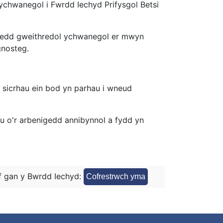
chwanegol i Fwrdd Iechyd Prifysgol Betsi
igedd gweithredol ychwanegol er mwyn
gnosteg.
 sicrhau ein bod yn parhau i wneud
u o'r arbenigedd annibynnol a fydd yn
 gan y Bwrdd Iechyd:
Cofrestrwch yma