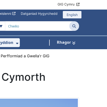
GIG Cymru
islenni
Datganiad Hygyrchedd
English
Chwilio
Rhagor
yddion
s isddewislen ar gyfer Amdanom Ni
Dangos isddewislen ar gyfer Newydd
Perfformiad a Gwella'r GIG
- Cymorth