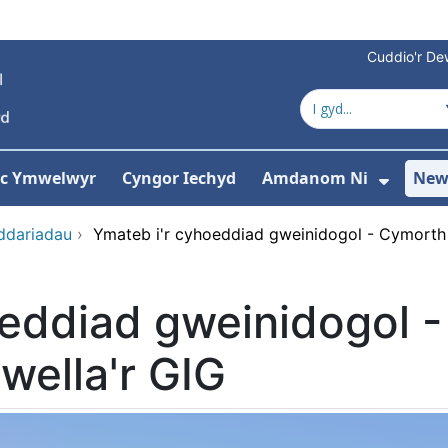
Cuddio'r Dew
 ac Ymwelwyr
Cyngor Iechyd
Amdanom Ni
New
ddewislen ar gyfer Gwasanaethau
Dango
ddariadau
›
Ymateb i'r cyhoeddiad gweinidogol - Cymorth 
oeddiad gweinidogol 
wella'r GIG