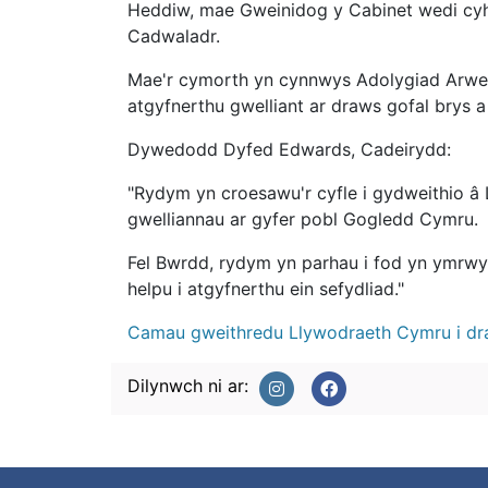
Heddiw, mae Gweinidog y Cabinet wedi cyho
Cadwaladr.
Mae'r cymorth yn cynnwys Adolygiad Arwei
atgyfnerthu gwelliant ar draws gofal brys a
Dywedodd Dyfed Edwards, Cadeirydd:
"Rydym yn croesawu'r cyfle i gydweithio â
gwelliannau ar gyfer pobl Gogledd Cymru.
Fel Bwrdd, rydym yn parhau i fod yn ymrwy
helpu i atgyfnerthu ein sefydliad."
Camau gweithredu Llywodraeth Cymru i d
Dilynwch ni ar: