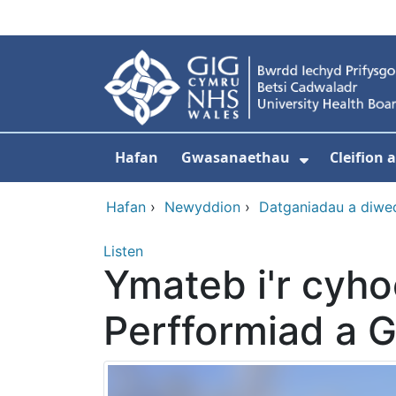
Neidio i'r prif gynnwy
Hafan
Gwasanaethau
Cleifion
Dangos is
Hafan
›
Newyddion
›
Datganiadau a diwe
Listen
Ymateb i'r cyh
Perfformiad a G