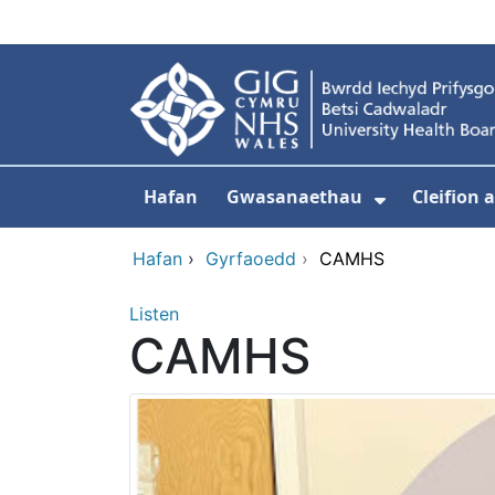
Neidio i'r prif gynnwy
Hafan
Gwasanaethau
Cleifion
Dangos is
Hafan
›
Gyrfaoedd
›
CAMHS
Listen
CAMHS