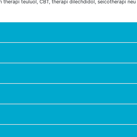
 therapi teuluol, CBT, therapi dilechdidol, seicotherapi neu
d