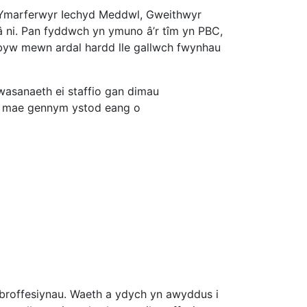
 Ymarferwyr Iechyd Meddwl, Gweithwyr
 ni. Pan fyddwch yn ymuno â’r tîm yn PBC,
byw mewn ardal hardd lle gallwch fwynhau
asanaeth ei staffio gan dimau
ig, mae gennym ystod eang o
broffesiynau. Waeth a ydych yn awyddus i