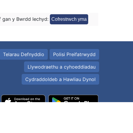
 gan y Bwrdd Iechyd:
Cofrestrwch yma
Telarau Defnyddio
Polisi Preifatrwydd
Llywodraethu a cyhoeddiadau
Cydraddoldeb a Hawliau Dynol