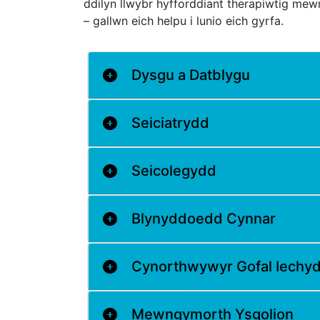
ddilyn llwybr hyfforddiant therapiwtig mewn
– gallwn eich helpu i lunio eich gyrfa.
Dysgu a Datblygu
Seiciatrydd
Seicolegydd
Blynyddoedd Cynnar
Cynorthwywyr Gofal Iechy
Mewngymorth Ysgolion