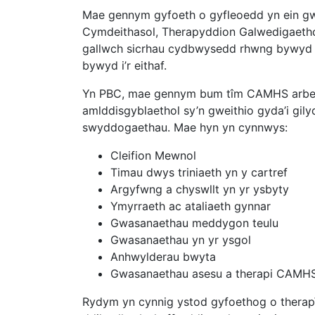
Mae gennym gyfoeth o gyfleoedd yn ein gw
Cymdeithasol, Therapyddion Galwedigaetho
gallwch sicrhau cydbwysedd rhwng bywyd a
bywyd i’r eithaf.
Yn PBC, mae gennym bum tîm CAMHS arbenig
amlddisgyblaethol sy’n gweithio gyda’i gil
swyddogaethau. Mae hyn yn cynnwys:
Cleifion Mewnol
Timau dwys triniaeth yn y cartref
Argyfwng a chyswllt yn yr ysbyty
Ymyrraeth ac ataliaeth gynnar
Gwasanaethau meddygon teulu
Gwasanaethau yn yr ysgol
Anhwylderau bwyta
Gwasanaethau asesu a therapi CAMHS
Rydym yn cynnig ystod gyfoethog o therapï