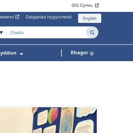
GIG Cymru
islenni
Datganiad Hygyrchedd
English
Chwilio
Rhagor
yddion
s isddewislen ar gyfer Amdanom Ni
Dangos isddewislen ar gyfer Newydd