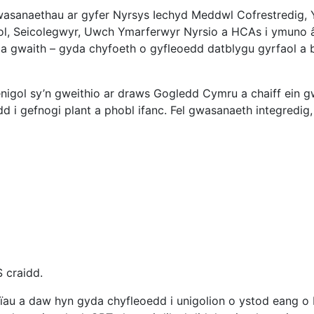
asanaethau ar gyfer Nyrsys Iechyd Meddwl Cofrestredig,
l, Seicolegwyr, Uwch Ymarferwyr Nyrsio a HCAs i ymuno â
 gwaith – gyda chyfoeth o gyfleoedd datblygu gyrfaol a 
ol sy’n gweithio ar draws Gogledd Cymru a chaiff ein gw
ydd i gefnogi plant a phobl ifanc. Fel gwasanaeth integred
 craidd.
au a daw hyn gyda chyfleoedd i unigolion o ystod eang o 