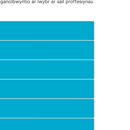
 ganolbwyntio ar lwybr ar sail proffesiynau