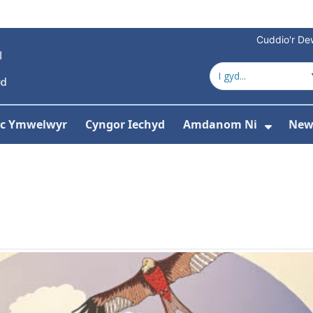
Cuddio'r Dew
 ac Ymwelwyr
Cyngor Iechyd
Amdanom Ni
New
ddewislen ar gyfer Gwasanaethau
Dango