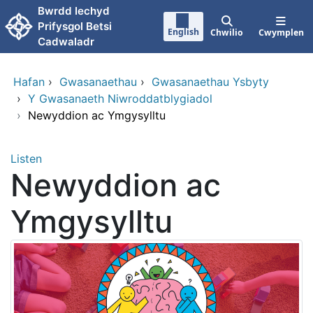
Neidio i'r prif gynnwy
Bwrdd Iechyd
Prifysgol Betsi
English
Chwilio
Cwymplen
Cadwaladr
Hafan
›
Gwasanaethau
›
Gwasanaethau Ysbyty
›
Y Gwasanaeth Niwroddatblygiadol
›
Newyddion ac Ymgysylltu
Listen
Newyddion ac
Ymgysylltu