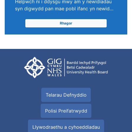
Helpwch ni i ddysgu mwy am y newidiadau
syn digwydd pan mae pobl ifanc yn newid…
Rhagor
Telarau Defnyddio
Polisi Preifatrwydd
Llywodraethu a cyhoeddiadau