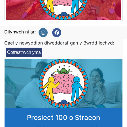
Dilynwch ni ar:
Cael y newyddion diweddaraf gan y Bwrdd Iechyd:
Cofrestrwch yma
Prosiect 100 o Straeon