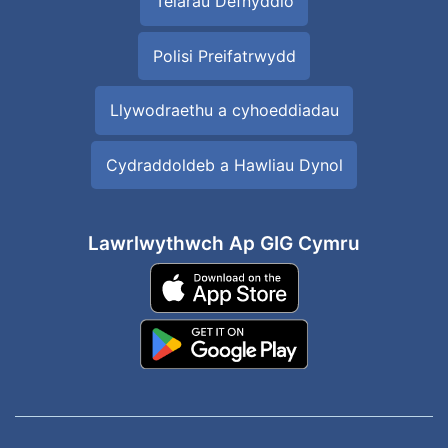
Telarau Defnyddio
Polisi Preifatrwydd
Llywodraethu a cyhoeddiadau
Cydraddoldeb a Hawliau Dynol
Lawrlwythwch Ap GIG Cymru