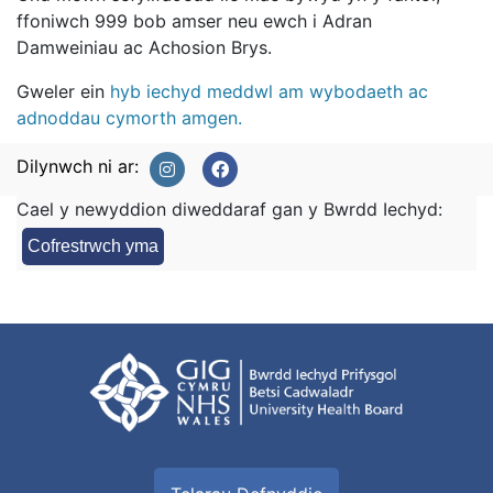
ffoniwch 999 bob amser neu ewch i Adran
Damweiniau ac Achosion Brys.
Gweler ein
hyb iechyd meddwl am wybodaeth ac
adnoddau cymorth amgen.
Dilynwch ni ar:
Cael y newyddion diweddaraf gan y Bwrdd Iechyd:
Cofrestrwch yma