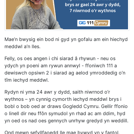
Mae’n bwysig ein bod ni gyd yn gofalu am ein hiechyd
meddwl a’n lles.
Felly, os oes angen i chi siarad â rhywun - neu os
ydych yn poeni am rywun annwyl - ffoniwch 111 a
dewiswch opsiwn 2 i siarad ag aelod ymroddedig o’n
tîm iechyd meddwl.
Rydyn ni yma
24 awr y dydd, saith niwrnod o’r
wythnos
– yn cynnig cymorth iechyd meddwl brys i
bobl o bob oed ar draws Gogledd Cymru. Gellir ffonio
o linell dir neu ffôn symudol yn rhad ac am ddim, hyd
yn oed os nad oes gennych unrhyw gredyd yn weddill.
Ond mewn sefyllfaoedd lle mae bywyd yn y fantol,