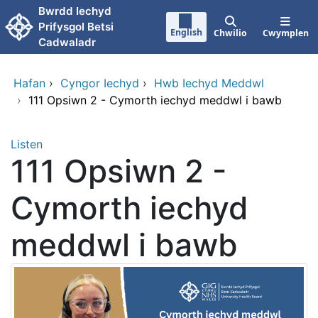
Neidio i'r prif gynnwy
Bwrdd Iechyd
Prifysgol Betsi
English
Chwilio
Cwymplen
Cadwaladr
Hafan
›
Cyngor Iechyd
›
Hwb Iechyd Meddwl
›
111 Opsiwn 2 - Cymorth iechyd meddwl i bawb
Listen
111 Opsiwn 2 -
Cymorth iechyd
meddwl i bawb