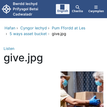
Neidio i'r prif gynnwy
Bwrdd Iechyd
Prifysgol Betsi
English
Chwilio
Cwymplen
Cadwaladr
Hafan
›
Cyngor Iechyd
›
Pum Ffordd at Les
›
5 ways asset bucket
›
give.jpg
Listen
give.jpg