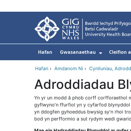
Neidio i'r prif gynnwy
Hafan
Gwasanaethau
Cleifion
Dangos is
Hafan
›
Amdanom Ni
›
Cynlluniau, Adrod
Adroddiadau Bl
Yn yr un modd â phob corff corfforaethol 
gyflwyno'n ffurfiol yn y cyfarfod blynyddo
yn ddogfen gyhoeddus bwysig sy'n rhoi tr
bod yn perfformio a sut rydym wedi gwario 
Mae ein Hadroddiadau Blynyddol ar gyfer 