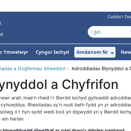
Cuddio'r Dew
 ac Ymwelwyr
Cyngor Iechyd
Amdanom Ni
New
ddewislen ar gyfer Gwasanaethau
Dango
diadau a Dogfennau Allweddol
›
Adroddiadau Blynyddol a 
ynyddol a Chyfrifon
mawr arall, mae'n rhaid i'r Bwrdd Iechyd gyhoeddi adroddi
l cyhoeddus. Rheoliadau sy'n nodi beth fydd yn yr adroddi
osolwg o'r hyn sydd wedi bod yn digwydd yn y Bwrdd Iechy
ein harian.
y blynyddoedd diwethaf ar gael drwy’r ddolen ganlynol: