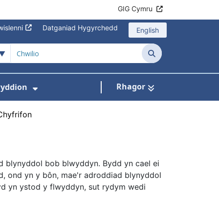
GIG Cymru
islenni
Datganiad Hygyrchedd
English
Chwilio
Rhagor
yddion
s isddewislen ar gyfer Amdanom Ni
Dangos isddewislen ar gyfer Newydd
Chyfrifon
ad blynyddol bob blwyddyn. Bydd yn cael ei
ad, ond yn y bôn, mae'r adroddiad blynyddol
d yn ystod y flwyddyn, sut rydym wedi