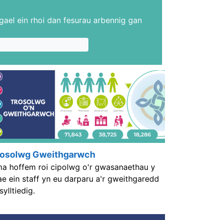
gael ein rhoi dan fesurau arbennig gan
rosolwg Gweithgarwch
a hoffem roi cipolwg o'r gwasanaethau y
e ein staff yn eu darparu a'r gweithgaredd
sylltiedig.