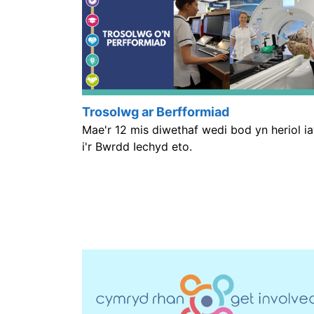
Trosolwg ar Berfformiad
Mae'r 12 mis diwethaf wedi bod yn heriol i
i'r Bwrdd Iechyd eto.