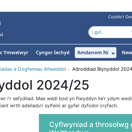
Cuddio'r Dew
 ac Ymwelwyr
Cyngor Iechyd
Amdanom Ni
New
ddewislen ar gyfer Gwasanaethau
Dango
diadau a Dogfennau Allweddol
›
Adroddiad Blynyddol 202
yddol 2024/25
 i'r sefydliad. Mae wedi bod yn flwyddyn lle’r ydym wedi
nt wrth adeiladu’r sylfeini ar gyfer dyfodol cryfach.
Cyflwyniad a throsolwg g