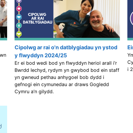
Cipolwg ar rai o'n datblygiadau yn ystod
Ei
awn
Ym
y flwyddyn 2024/25
Cy
Er ei bod wedi bod yn flwyddyn heriol arall i’r
i 
Bwrdd Iechyd, rydym yn gwybod bod ein staff
yn gwneud pethau anhygoel bob dydd i
gefnogi ein cymunedau ar draws Gogledd
Cymru a’n gilydd.