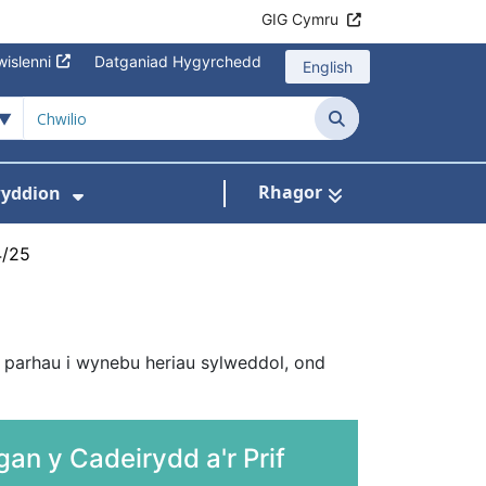
GIG Cymru
islenni
Datganiad Hygyrchedd
English
Chwilio
Rhagor
yddion
s isddewislen ar gyfer Amdanom Ni
Dangos isddewislen ar gyfer Newydd
4/25
 parhau i wynebu heriau sylweddol, ond
an y Cadeirydd a'r Prif