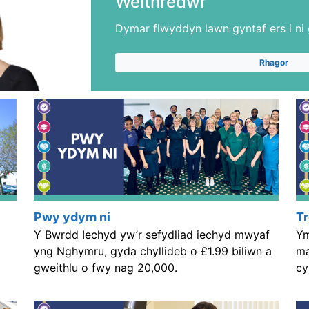
Weithredwr
Dymar flwyddyn lawn gyntaf ers i ni 
Rhagor
Pwy ydym ni
T
Y Bwrdd Iechyd yw’r sefydliad iechyd mwyaf
Ym
yng Nghymru, gyda chyllideb o £1.99 biliwn a
ma
gweithlu o fwy nag 20,000.
cy