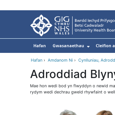
Neidio i'r prif gynnwy
Hafan
Gwasanaethau
Cleifion
Dangos is
Hafan
›
Amdanom Ni
›
Cynlluniau, Adrod
Adroddiad Blyn
Mae hon wedi bod yn flwyddyn o newid mawr
rydym wedi dechrau gweld rhywfaint o wellia