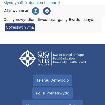
Mynd yn ôl i'r dudalen flaenorol
Dilynwch ni ar:
Cael y newyddion diweddaraf gan y Bwrdd Iechyd:
Cofrestrwch yma
Telarau Defnyddio
Polisi Preifatrwydd