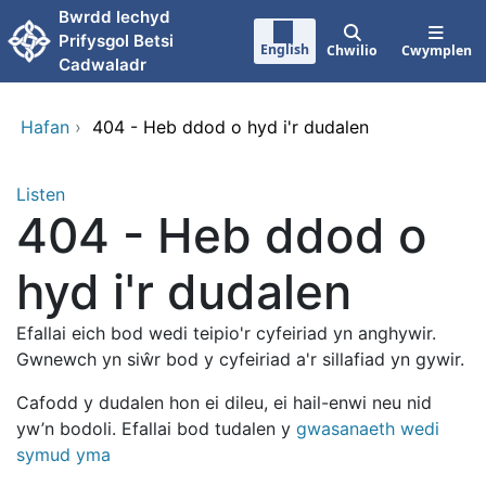
Neidio i'r prif gynnwy
Bwrdd Iechyd
Prifysgol Betsi
English
Chwilio
Cwymplen
Cadwaladr
Hafan
›
404 - Heb ddod o hyd i'r dudalen
Listen
404 - Heb ddod o
hyd i'r dudalen
Efallai eich bod wedi teipio'r cyfeiriad yn anghywir.
Gwnewch yn siŵr bod y cyfeiriad a'r sillafiad yn gywir.
Cafodd y dudalen hon ei dileu, ei hail-enwi neu nid
yw’n bodoli. Efallai bod tudalen y
gwasanaeth wedi
symud yma