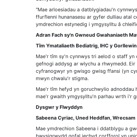
"Mae arloesiadau a datblygiadau'n cynnwys ff
ffurflenni hunanasesu ar gyfer dulliau ata
ymdrechion estynedig i ymgysylltu â chlei
Adran Fach sy'n Gwneud Gwahaniaeth M
Tîm Ymataliaeth Bediatrig, IHC y Gorllewin
Mae'r tîm sy'n cynnwys tri aelod o staff y
gefnogi addysg ar wlychu a rhwymedd. Eir i
cyfranogwyr yn gwisgo gwisg ffansi (yn cyn
mwyn chwalu'r stigma.
Mae'r tîm hefyd yn goruchwylio adnoddau hy
mae'r gwaith ymgysylltu'n parhau wrth i'r
Dysgwr y Flwyddyn
Sabeena Cyriac, Uned Heddfan, Wrecsam
Mae ymdrechion Sabeena i ddatblygu a gwell
bwysigrwydd gofal iechyd corfforol yn uni