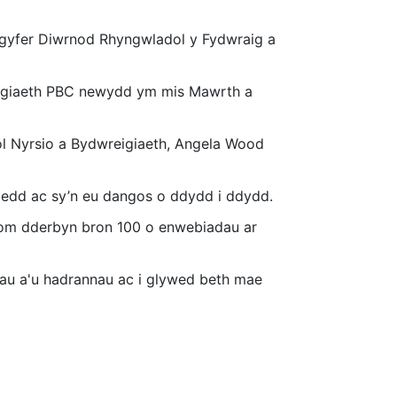
r gyfer Diwrnod Rhyngwladol y Fydwraig a
eigiaeth PBC newydd ym mis Mawrth a
l Nyrsio a Bydwreigiaeth, Angela Wood
oedd ac sy’n eu dangos o ddydd i ddydd.
thom dderbyn bron 100 o enwebiadau ar
diau a'u hadrannau ac i glywed beth mae