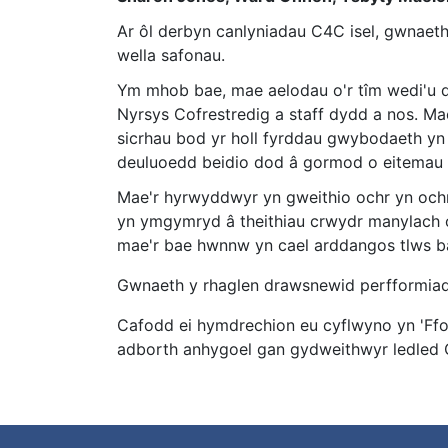
Ar ôl derbyn canlyniadau C4C isel, gwnaet
wella safonau.
Ym mhob bae, mae aelodau o'r tîm wedi'u
Nyrsys Cofrestredig a staff dydd a nos. Ma
sicrhau bod yr holl fyrddau gwybodaeth yn g
deuluoedd beidio dod â gormod o eitemau i'r
Mae'r hyrwyddwyr yn gweithio ochr yn ochr 
yn ymgymryd â theithiau crwydr manylach o'
mae'r bae hwnnw yn cael arddangos tlws bac
Gwnaeth y rhaglen drawsnewid perfformiad 
Cafodd ei hymdrechion eu cyflwyno yn 'F
adborth anhygoel gan gydweithwyr ledled C