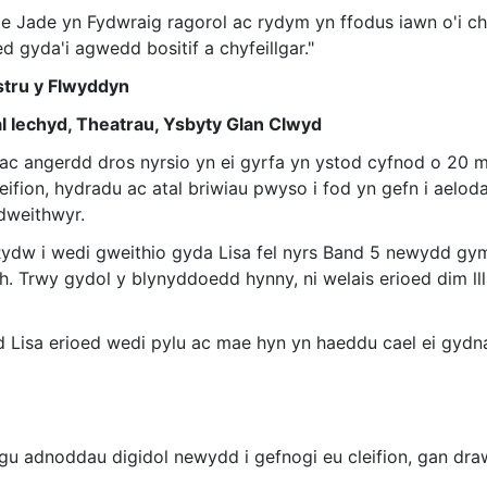
Jade yn Fydwraig ragorol ac rydym yn ffodus iawn o'i chae
ned gyda'i agwedd bositif a chyfeillgar."
stru y Flwyddyn
 Iechyd, Theatrau, Ysbyty Glan Clwyd
c angerdd dros nyrsio yn ei gyrfa yn ystod cyfnod o 20 
ifion, hydradu ac atal briwiau pwyso i fod yn gefn i aelod
ydweithwyr.
dw i wedi gweithio gyda Lisa fel nyrs Band 5 newydd gymh
 Trwy gydol y blynyddoedd hynny, ni welais erioed dim llla
Lisa erioed wedi pylu ac mae hyn yn haeddu cael ei gydn
lygu adnoddau digidol newydd i gefnogi eu cleifion, gan dr