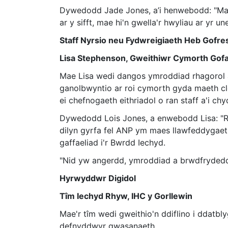
Dywedodd Jade Jones, a’i henwebodd: "Mae 
ar y sifft, mae hi'n gwella'r hwyliau ar yr u
Staff Nyrsio neu Fydwreigiaeth Heb Gofre
Lisa Stephenson, Gweithiwr Cymorth Gofal
Mae Lisa wedi dangos ymroddiad rhagorol a
ganolbwyntio ar roi cymorth gyda maeth cle
ei chefnogaeth eithriadol o ran staff a'i ch
Dywedodd Lois Jones, a enwebodd Lisa: "Ry
dilyn gyrfa fel ANP ym maes llawfeddygaeth.
gaffaeliad i'r Bwrdd Iechyd.
"Nid yw angerdd, ymroddiad a brwdfrydedd 
Hyrwyddwr Digidol
Tîm Iechyd Rhyw, IHC y Gorllewin
Mae'r tîm wedi gweithio'n ddiflino i ddatb
defnyddwyr gwasanaeth.