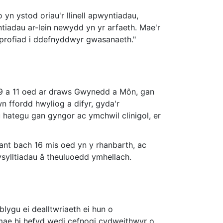
 yn ystod oriau'r llinell apwyntiadau,
tiadau ar-lein newydd yn yr arfaeth. Mae'r
 profiad i ddefnyddwyr gwasanaeth."
g 9 a 11 oed ar draws Gwynedd a Môn, gan
 ffordd hwyliog a difyr, gyda'r
 hategu gan gyngor ac ymchwil clinigol, er
lant bach 16 mis oed yn y rhanbarth, ac
sylltiadau â theuluoedd ymhellach.
lygu ei dealltwriaeth ei hun o
 mae hi hefyd wedi cefnogi cydweithwyr o