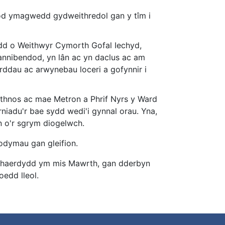
bod ymagwedd gydweithredol gan y tîm i
dd o Weithwyr Cymorth Gofal Iechyd,
 annibendod, yn lân ac yn daclus ac am
yrddau ac arwynebau loceri a gofynnir i
ythnos ac mae Metron a Phrif Nyrs y Ward
niadu'r bae sydd wedi'i gynnal orau. Yna,
n o'r sgrym diogelwch.
odymau gan gleifion.
Nghaerdydd ym mis Mawrth, gan dderbyn
edd lleol.