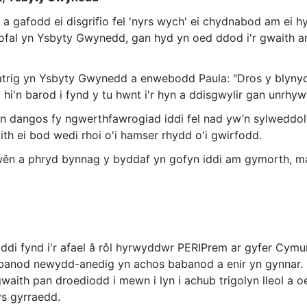
a gafodd ei disgrifio fel 'nyrs wych' ei chydnabod am ei 
ofal yn Ysbyty Gwynedd, gan hyd yn oed ddod i'r gwaith ar 
trig yn Ysbyty Gwynedd a enwebodd Paula: "Dros y blyny
d hi'n barod i fynd y tu hwnt i'r hyn a ddisgwylir gan unrhyw
 dangos fy ngwerthfawrogiad iddi fel nad yw’n sylweddoli 
th ei bod wedi rhoi o'i hamser rhydd o'i gwirfodd.
wên a phryd bynnag y byddaf yn gofyn iddi am gymorth, 
di fynd i'r afael â rôl hyrwyddwr PERIPrem ar gyfer Cymun
fabanod newydd-anedig yn achos babanod a enir yn gynnar
 gwaith pan droediodd i mewn i lyn i achub trigolyn lleol a
s gyrraedd.