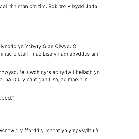
l hi’n rhan o'n tîm. Bob tro y bydd Jade
mlynedd yn Ysbyty Glan Clwyd. O
au iau o staff, mae Lisa yn adnabyddus am
wyso, fel uwch nyrs ac rydw i bellach yn
i na 100 y cant gan Lisa, ac mae hi'n
abod."
awsnewid y ffordd y maent yn ymgysylltu â