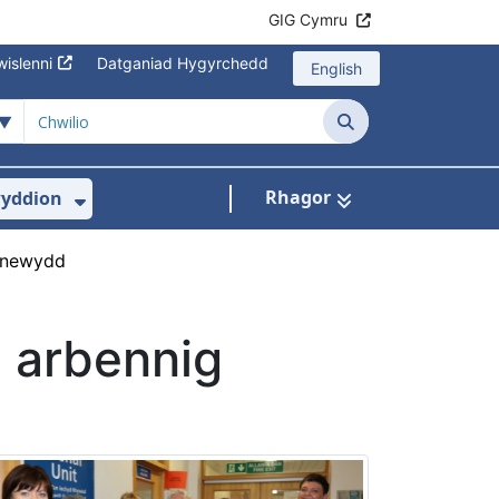
GIG Cymru
islenni
Datganiad Hygyrchedd
English
Chwilio
Rhagor
yddion
s isddewislen ar gyfer Amdanom Ni
Dangos isddewislen ar gyfer Newydd
g newydd
 arbennig