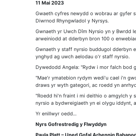
11 Mai 2023
Gwaeth cyfres newydd o wobrau ar gyfer sta
Diwrnod Rhyngwladol y Nyrsys.
Gwnaeth yr Uwch Dîm Nyrsio yn y Bwrdd I
arweiniodd at dderbyn bron 100 o enwebia
Gwnaeth y staff nyrsio buddugol dderbyn 
ynghyd ag uwch aelodau o'r staff nyrsio.
Dywedodd Angela: "Rydw i mor falch bod ge
"Mae'r ymatebion rydym wedi'u cael i'n gw
draws yr wyth gategori, ac roedd yn anrhyd
"Roedd hi'n fraint i mi deithio o amgylch 
nyrsio a bydwreigiaeth yn ei olygu iddynt, a
Yr enillwyr oedd...
Nyrs Gofrestredig y Flwyddyn
Paula Platt – Uned Gofal Arbennig Baban