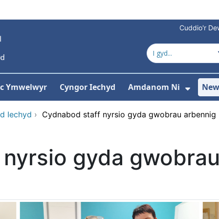
Cuddio'r Dew
 ac Ymwelwyr
Cyngor Iechyd
Amdanom Ni
New
ddewislen ar gyfer Gwasanaethau
Dango
d Iechyd
›
Cydnabod staff nyrsio gyda gwobrau arbenni
 nyrsio gyda gwobrau