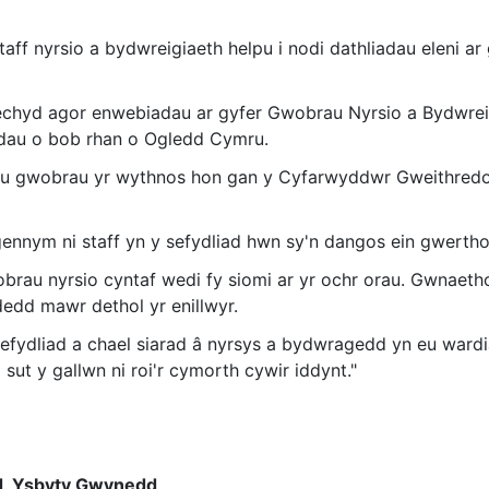
ff nyrsio a bydwreigiaeth helpu i nodi dathliadau eleni a
echyd agor enwebiadau ar gyfer Gwobrau Nyrsio a Bydwr
dau o bob rhan o Ogledd Cymru.
eu gwobrau yr wythnos hon gan y Cyfarwyddwr Gweithredo
nnym ni staff yn y sefydliad hwn sy'n dangos ein gwerth
obrau nyrsio cyntaf wedi fy siomi ar yr ochr orau. Gwnae
edd mawr dethol yr enillwyr.
y sefydliad a chael siarad â nyrsys a bydwragedd yn eu war
 sut y gallwn ni roi'r cymorth cywir iddynt."
od, Ysbyty Gwynedd