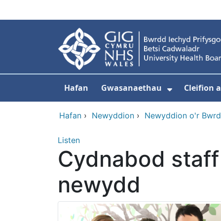
Neidio i'r prif gynnwy
Hafan
Gwasanaethau
Cleifion
Dangos is
Hafan
›
Newyddion
›
Newyddion o'r Bwrd
Listen
Cydnabod staff
newydd