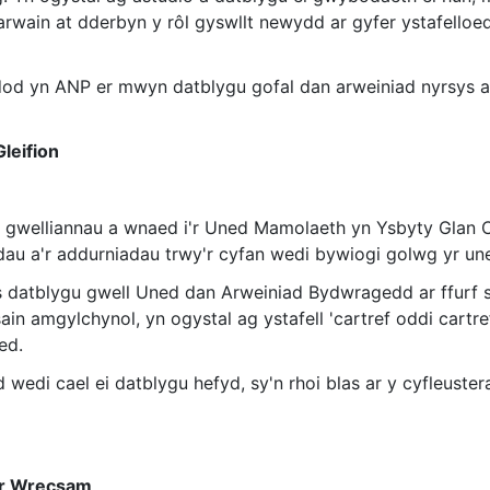
arwain at dderbyn y rôl gyswllt newydd ar gyfer ystafelloed
dod yn ANP er mwyn datblygu gofal dan arweiniad nyrsys a 
leifion
d gwelliannau a wnaed i'r Uned Mamolaeth yn Ysbyty Glan 
adau a'r addurniadau trwy'r cyfan wedi bywiogi golwg yr un
datblygu gwell Uned dan Arweiniad Bydwragedd ar ffurf s
in amgylchynol, yn ogystal ag ystafell 'cartref oddi cartre
ed.
d wedi cael ei datblygu hefyd, sy'n rhoi blas ar y cyfleuste
or Wrecsam