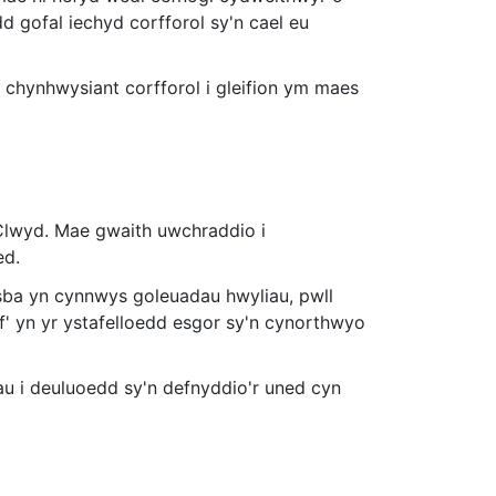
d gofal iechyd corfforol sy'n cael eu
chynhwysiant corfforol i gleifion ym maes
Clwyd. Mae gwaith uwchraddio i
ed.
ba yn cynnwys goleuadau hwyliau, pwll
f' yn yr ystafelloedd esgor sy'n cynorthwyo
rau i deuluoedd sy'n defnyddio'r uned cyn