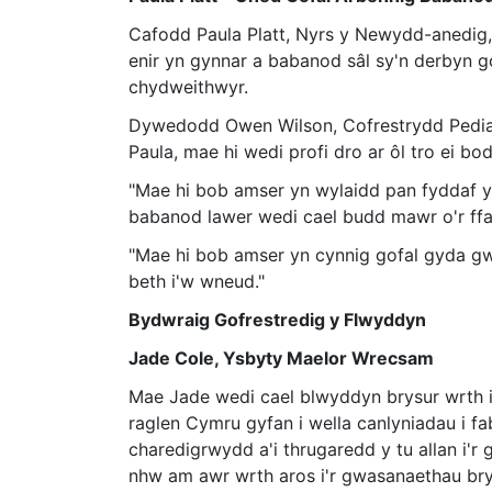
Cafodd Paula Platt, Nyrs y Newydd-anedig, 
enir yn gynnar a babanod sâl sy'n derbyn g
chydweithwyr.
Dywedodd Owen Wilson, Cofrestrydd Pedia
Paula, mae hi wedi profi dro ar ôl tro ei bo
"Mae hi bob amser yn wylaidd pan fyddaf yn
babanod lawer wedi cael budd mawr o'r ffai
"Mae hi bob amser yn cynnig gofal gyda g
beth i'w wneud."
Bydwraig Gofrestredig y Flwyddyn
Jade Cole, Ysbyty Maelor Wrecsam
Mae Jade wedi cael blwyddyn brysur wrth id
raglen Cymru gyfan i wella canlyniadau i 
charedigrwydd a'i thrugaredd y tu allan i'r
nhw am awr wrth aros i'r gwasanaethau bry