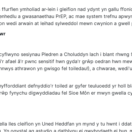
urflen ymholiad ar-lein i gleifion nad ydynt yn gallu ffonio
l cenhedlu a gwasanaethau PrEP, ac mae system trefnu apwyn
fion wedi arwain at leihad sylweddol mewn cwynion a gwell
awr
n cyflwyno sesiynau Pledren a Choluddyn Iach i blant rhwn
'r afael â'r pwnc sensitif hwn gyda'r grŵp oedran hwn mewn
nwys athrawon yn gwisgo fel toiledau!), a chwarae, wedi'u
fforddiant defnyddio'r toiled ar gyfer teuluoedd yr holl b
 grŵp fynychu digwyddiadau fel Sioe Môn er mwyn gwella cy
a lles cleifion yn Uned Heddfan yn mynd y tu hwnt i ddatb
g. Yn ogystal ag astudio a datblygu ei gwybodaeth ei hun,