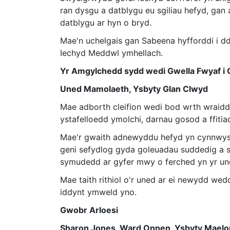
ran dysgu a datblygu eu sgiliau hefyd, gan 
datblygu ar hyn o bryd.
Mae'n uchelgais gan Sabeena hyfforddi i d
Iechyd Meddwl ymhellach.
Yr Amgylchedd sydd wedi Gwella Fwyaf i G
Uned Mamolaeth, Ysbyty Glan Clwyd
Mae adborth cleifion wedi bod wrth wraid
ystafelloedd ymolchi, darnau gosod a ffiti
Mae'r gwaith adnewyddu hefyd yn cynnwys 
geni sefydlog gyda goleuadau suddedig a sa
symudedd ar gyfer mwy o ferched yn yr un
Mae taith rithiol o'r uned ar ei newydd wed
iddynt ymweld yno.
Gwobr Arloesi
Sharon Jones, Ward Onnen, Ysbyty Mael