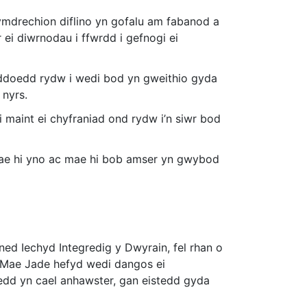
hymdrechion diflino yn gofalu am fabanod a
ei diwrnodau i ffwrdd i gefnogi ei
ddoedd rydw i wedi bod yn gweithio gyda
 nyrs.
maint ei chyfraniad ond rydw i’n siwr bod
mae hi yno ac mae hi bob amser yn gwybod
ed Iechyd Integredig y Dwyrain, fel rhan o
. Mae Jade hefyd wedi dangos ei
 oedd yn cael anhawster, gan eistedd gyda