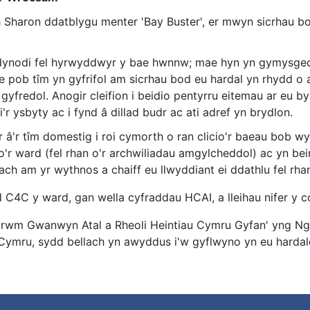
h Sharon ddatblygu menter 'Bay Buster', er mwyn sicrhau 
 dynodi fel hyrwyddwyr y bae hwnnw; mae hyn yn gymysge
e pob tîm yn gyfrifol am sicrhau bod eu hardal yn rhydd o
yfredol. Anogir cleifion i beidio pentyrru eitemau ar eu b
 ysbyty ac i fynd â dillad budr ac ati adref yn brydlon.
â'r tîm domestig i roi cymorth o ran clicio'r baeau bob w
r ward (fel rhan o'r archwiliadau amgylcheddol) ac yn beir
h am yr wythnos a chaiff eu llwyddiant ei ddathlu fel rha
C4C y ward, gan wella cyfraddau HCAI, a lleihau nifer y c
forwm Gwanwyn Atal a Rheoli Heintiau Cymru Gyfan' yng 
ymru, sydd bellach yn awyddus i'w gyflwyno yn eu hardalo