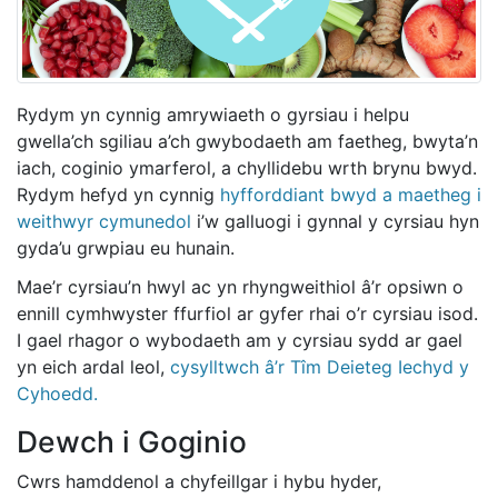
Rydym yn cynnig amrywiaeth o gyrsiau i helpu
gwella’ch sgiliau a’ch gwybodaeth am faetheg, bwyta’n
iach, coginio ymarferol, a chyllidebu wrth brynu bwyd.
Rydym hefyd yn cynnig
hyfforddiant bwyd a maetheg i
weithwyr cymunedol
i’w galluogi i gynnal y cyrsiau hyn
gyda’u grwpiau eu hunain.
Mae’r cyrsiau’n hwyl ac yn rhyngweithiol â’r opsiwn o
ennill cymhwyster ffurfiol ar gyfer rhai o’r cyrsiau isod.
I gael rhagor o wybodaeth am y cyrsiau sydd ar gael
yn eich ardal leol,
cysylltwch â’r Tîm Deieteg Iechyd y
Cyhoedd.
Dewch i Goginio
Cwrs hamddenol a chyfeillgar i hybu hyder,