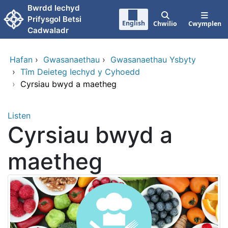
Neidio i'r prif gynnwy
Bwrdd Iechyd
Prifysgol Betsi
English
Chwilio
Cwymplen
Cadwaladr
Hafan
›
Gwasanaethau
›
Gwasanaethau Ysbyty
›
Tîm Deieteg Iechyd y Cyhoedd
›
Cyrsiau bwyd a maetheg
Listen
Cyrsiau bwyd a
maetheg