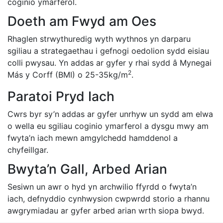
coginio ymarferol.
Doeth am Fwyd am Oes
Rhaglen strwythuredig wyth wythnos yn darparu
sgiliau a strategaethau i gefnogi oedolion sydd eisiau
colli pwysau. Yn addas ar gyfer y rhai sydd â Mynegai
2
Más y Corff (BMI) o 25-35kg/m
.
Paratoi Pryd Iach
Cwrs byr sy’n addas ar gyfer unrhyw un sydd am elwa
o wella eu sgiliau coginio ymarferol a dysgu mwy am
fwyta’n iach mewn amgylchedd hamddenol a
chyfeillgar.
Bwyta’n Gall, Arbed Arian
Sesiwn un awr o hyd yn archwilio ffyrdd o fwyta’n
iach, defnyddio cynhwysion cwpwrdd storio a rhannu
awgrymiadau ar gyfer arbed arian wrth siopa bwyd.