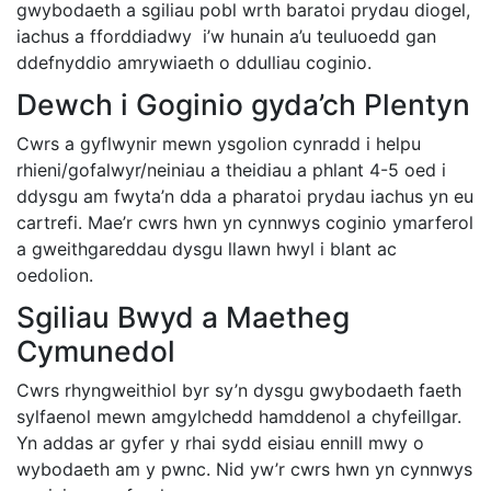
gwybodaeth a sgiliau pobl wrth baratoi prydau diogel,
iachus a fforddiadwy i’w hunain a’u teuluoedd gan
ddefnyddio amrywiaeth o ddulliau coginio.
Dewch i Goginio gyda’ch Plentyn
Cwrs a gyflwynir mewn ysgolion cynradd i helpu
rhieni/gofalwyr/neiniau a theidiau a phlant 4-5 oed i
ddysgu am fwyta’n dda a pharatoi prydau iachus yn eu
cartrefi. Mae’r cwrs hwn yn cynnwys coginio ymarferol
a gweithgareddau dysgu llawn hwyl i blant ac
oedolion.
Sgiliau Bwyd a Maetheg
Cymunedol
Cwrs rhyngweithiol byr sy’n dysgu gwybodaeth faeth
sylfaenol mewn amgylchedd hamddenol a chyfeillgar.
Yn addas ar gyfer y rhai sydd eisiau ennill mwy o
wybodaeth am y pwnc. Nid yw’r cwrs hwn yn cynnwys