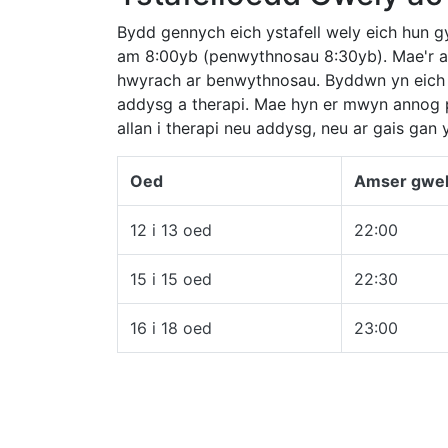
Bydd gennych eich ystafell wely eich hun g
am 8:00yb (penwythnosau 8:30yb). Mae'r am
hwyrach ar benwythnosau. Byddwn yn eich ann
addysg a therapi. Mae hyn er mwyn annog p
allan i therapi neu addysg, neu ar gais gan y 
Oed
Amser gwe
12 i 13 oed
22:00
15 i 15 oed
22:30
16 i 18 oed
23:00