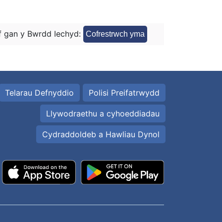
 gan y Bwrdd Iechyd:
Cofrestrwch yma
Telarau Defnyddio
Polisi Preifatrwydd
Llywodraethu a cyhoeddiadau
Cydraddoldeb a Hawliau Dynol