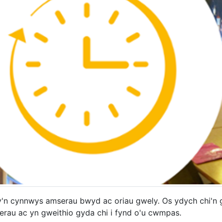
sy'n cynnwys amserau bwyd ac oriau gwely. Os ydych chi'n 
terau ac yn gweithio gyda chi i fynd o'u cwmpas.