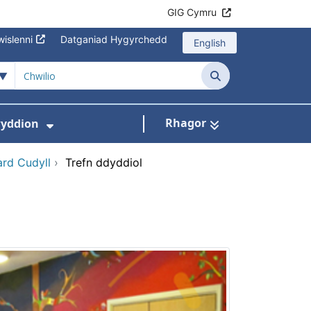
GIG Cymru
islenni
Datganiad Hygyrchedd
English
Chwilio
Rhagor
yddion
s isddewislen ar gyfer Amdanom Ni
Dangos isddewislen ar gyfer Newydd
rd Cudyll
›
Trefn ddyddiol