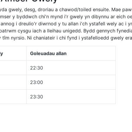
yda gwely, desg, droriau a chawod/toiled ensuite. Mae pa
ser y byddwch chi'n mynd i'r gwely yn dibynnu ar eich oe
og i dreulio'r diwrnod y tu allan i'ch ystafell wely ac i y
atrwm cysgu iach a lleihau unigedd. Bydd gennych fynediad
tîm nyrsio. Ni chaniateir i chi fynd i ystafelloedd gwely erai
ly
Goleuadau allan
22:30
23:00
23:30