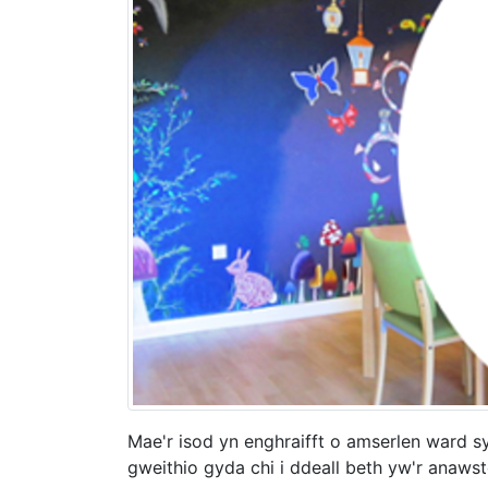
Mae'r isod yn enghraifft o amserlen ward 
gweithio gyda chi i ddeall beth yw'r anaws