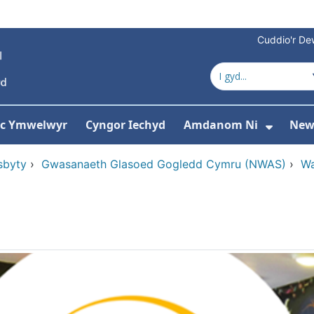
Cuddio'r Dew
 ac Ymwelwyr
Cyngor Iechyd
Amdanom Ni
New
ddewislen ar gyfer Gwasanaethau
Dango
sbyty
›
Gwasanaeth Glasoed Gogledd Cymru (NWAS)
›
Wa