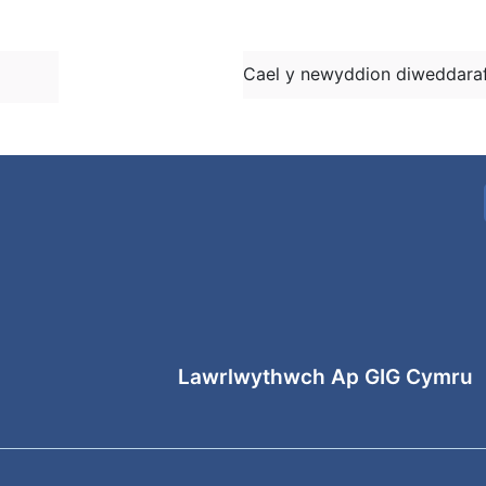
Cael y newyddion diweddaraf
Lawrlwythwch Ap GIG Cymru