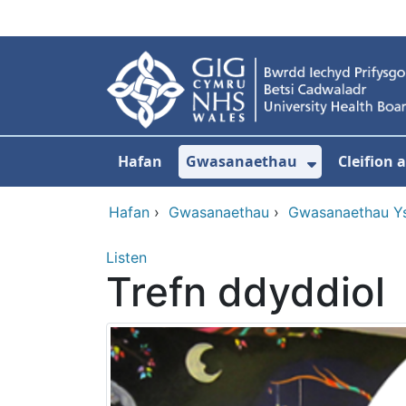
Neidio i'r prif gynnwy
Hafan
Gwasanaethau
Cleifion
Dangos is
Hafan
›
Gwasanaethau
›
Gwasanaethau Y
Listen
Trefn ddyddiol