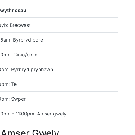
wythnosau
0yb: Brecwast
45am: Byrbryd bore
30pm: Cinio/cinio
0pm: Byrbryd prynhawn
0pm: Te
0pm: Swper
00pm - 11:00pm: Amser gwely
c Amser Gwely