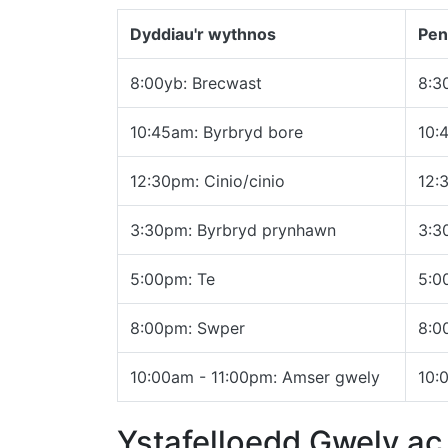
Dyddiau'r wythnos
Pen
8:00yb: Brecwast
8:3
10:45am: Byrbryd bore
10:
12:30pm: Cinio/cinio
12:
3:30pm: Byrbryd prynhawn
3:3
5:00pm: Te
5:0
8:00pm: Swper
8:0
10:00am - 11:00pm: Amser gwely
10:
Ystafelloedd Gwely a