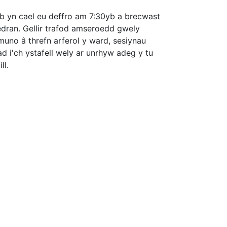
wb yn cael eu deffro am 7:30yb a brecwast
dran. Gellir trafod amseroedd gwely
muno â threfn arferol y ward, sesiynau
 i'ch ystafell wely ar unrhyw adeg y tu
ll.