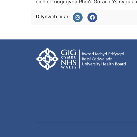
eich cefnogi gyda Rhoi'r Gorau i Ysmygu a g
Dilynwch ni ar: