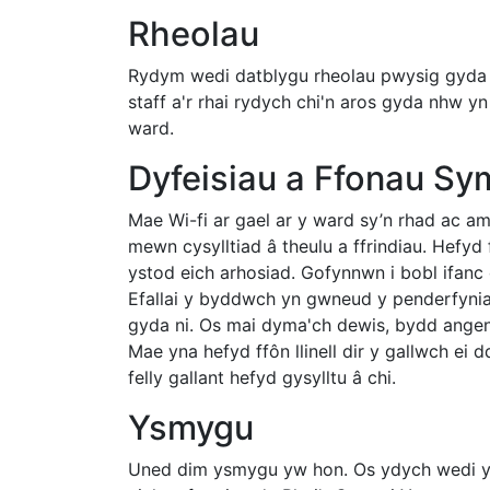
Rheolau
Rydym wedi datblygu rheolau pwysig gyda c
staff a'r rhai rydych chi'n aros gyda nhw 
ward.
Dyfeisiau a Ffonau Sy
Mae Wi-fi ar gael ar y ward sy’n rhad ac am
mewn cysylltiad â theulu a ffrindiau. Hefyd
ystod eich arhosiad. Gofynnwn i bobl ifanc 
Efallai y byddwch yn gwneud y penderfynia
gyda ni. Os mai dyma'ch dewis, bydd angen i
Mae yna hefyd ffôn llinell dir y gallwch ei d
felly gallant hefyd gysylltu â chi.
Ysmygu
Uned dim ysmygu yw hon. Os ydych wedi ysm