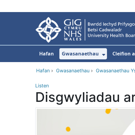
Neidio i'r prif gynnwy
Hafan
Gwasanaethau
Cleifion
Dangos is
Hafan
›
Gwasanaethau
›
Gwasanaethau Y
Listen
Disgwyliadau ar