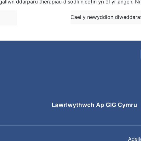
allwn ddarparu therapïau disodli nicotin yn ôl yr angen. Ni 
Cael y newyddion diweddaraf
Lawrlwythwch Ap GIG Cymru
Adei