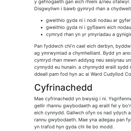
y gefnogaeth gan eich rhieni a/neu ofalwyr.
Disgwyliwn i bawb gymryd rhan a chydweith
gweithio gyda ni i nodi nodau ar gyfe
gweithio gyda ni i gyflawni eich noda
cymryd rhan yn yr ymyriadau a gynigi
Pan fyddwch chi'n cael eich derbyn, byddw
ag ymrwymiad a chymhelliant. Bydd yn ano
cymryd rhan mewn addysg neu sesiynau uni
cynnydd eu hunain. a chynnydd eraill syd
ddeall pam fod hyn ac ai Ward Cudyllod Coc
Cyfrinachedd
Mae cyfrinachedd yn bwysig i ni. Ysgrifen
gellir rhannu gwybodaeth ag eraill fel y bo'
eich cynnydd. Gallwch ofyn os nad ydych a
rannu gwybodaeth. Mae yna adegau pan fyd
yn trafod hyn gyda chi lle bo modd.