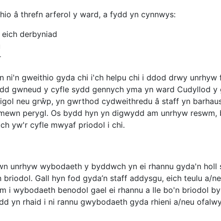
io â threfn arferol y ward, a fydd yn cynnwys:
r eich derbyniad
u
r
n ni'n gweithio gyda chi i'ch helpu chi i ddod drwy unrhy
dd gwneud y cyfle sydd gennych yma yn ward Cudyllod y g
gol neu grŵp, yn gwrthod cydweithredu â staff yn barhaus
d mewn perygl. Os bydd hyn yn digwydd am unrhyw reswm, b
h yw'r cyfle mwyaf priodol i chi.
nwn unrhyw wybodaeth y byddwch yn ei rhannu gyda'n holl s
n briodol. Gall hyn fod gyda’n staff addysgu, eich teulu a/
m i wybodaeth benodol gael ei rhannu a lle bo'n briodol b
d yn rhaid i ni rannu gwybodaeth gyda rhieni a/neu ofalw