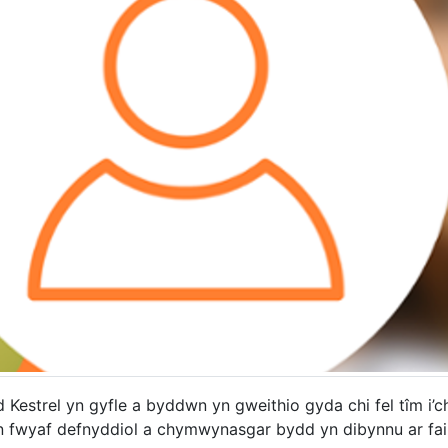
Kestrel yn gyfle a byddwn yn gweithio gyda chi fel tîm i’c
d yn fwyaf defnyddiol a chymwynasgar bydd yn dibynnu ar f