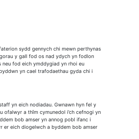
w faterion sydd gennych chi mewn perthynas
orau y gall fod os nad ydych yn fodlon
 neu fod eich ymddygiad yn rhoi eu
yddwn yn cael trafodaethau gyda chi i
taff yn eich nodiadau. Gwnawn hyn fel y
neu ofalwyr a thîm cymunedol i’ch cefnogi yn
yddem bob amser yn annog pobl ifanc i
yr er eich diogelwch a byddem bob amser