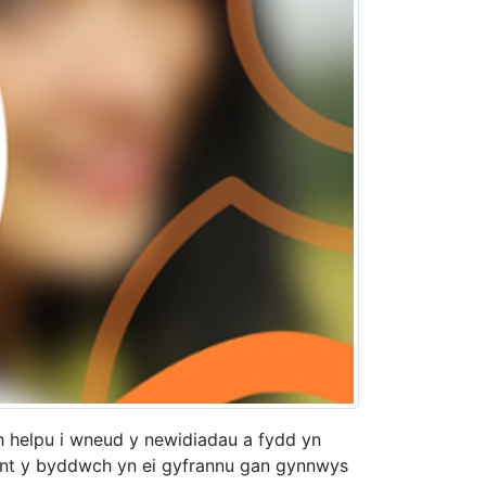
h helpu i wneud y newidiadau a fydd yn
aint y byddwch yn ei gyfrannu gan gynnwys