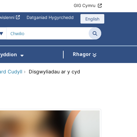
GIG Cymru
islenni
Datganiad Hygyrchedd
English
Chwilio
Rhagor
yddion
s isddewislen ar gyfer Amdanom Ni
Dangos isddewislen ar gyfer Newydd
rd Cudyll
›
Disgwyliadau ar y cyd