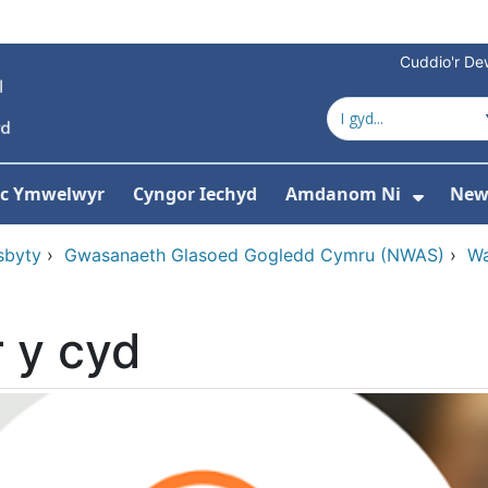
Cuddio'r Dew
 ac Ymwelwyr
Cyngor Iechyd
Amdanom Ni
New
ddewislen ar gyfer Gwasanaethau
Dango
sbyty
›
Gwasanaeth Glasoed Gogledd Cymru (NWAS)
›
Wa
 y cyd