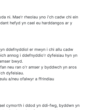
 ni. Mae'r rheolau yno i'ch cadw chi ein
yddant hefyd yn cael eu harddangos ar y
 yn ddefnyddiol er mwyn i chi allu cadw
eich annog i ddefnyddio'r dyfeisiau hyn yn
c amser bwyd.
yfan neu ran o'r amser y byddwch yn aros
ch dyfeisiau.
deulu a/neu ofalwyr a ffrindiau
gael cymorth i ddod yn ddi-fwg, byddwn yn