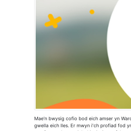
Mae’n bwysig cofio bod eich amser yn Ward 
gwella eich lles. Er mwyn i'ch profiad fo