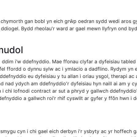
hymorth gan bobl yn eich grŵp oedran sydd wedi aros gyda
yn ddiogel. Bydd rheolau'r ward ar gael mewn llyfryn ond b
mudol
 ddim i’w ddefnyddio. Mae ffonau clyfar a dyfeisiau tabled
 fel ffordd o dynnu sylw ac i ymlacio a dadflino. Rydym yn 
ddefnyddio eu dyfeisiau y tu allan i oriau ysgol, therapi a
d nad ydych am ddefnyddio'r dyfeisiau hyn naill ai am y c
 chi lofnodi contract ar sut a phryd y gallwch ddefnyddio'
defnyddio a gallwch roi’r rhif cyswllt ar gyfer y ffôn hwn i 
ygu cyn i chi gael eich derbyn i'r ysbyty ac yr hoffech 