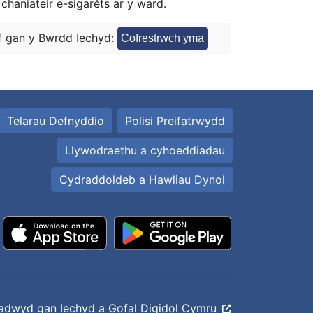
chaniateir e-sigaréts ar y ward.
 gan y Bwrdd Iechyd:
Cofrestrwch yma
Telarau Defnyddio
Polisi Preifatrwydd
Llywodraethu a cyhoeddiadau
Cydraddoldeb a Hawliau Dynol
ladwyd gan
Iechyd a Gofal Digidol Cymru