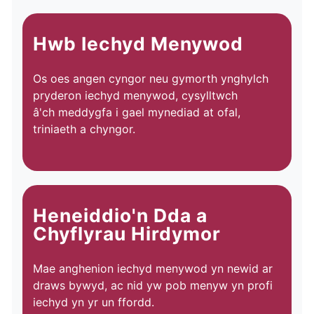
Hwb Iechyd Menywod
Os oes angen cyngor neu gymorth ynghylch
pryderon iechyd menywod, cysylltwch
â'ch meddygfa i gael mynediad at ofal,
triniaeth a chyngor.
Heneiddio'n Dda a
Chyflyrau Hirdymor
Mae anghenion iechyd menywod yn newid ar
draws bywyd, ac nid yw pob menyw yn profi
iechyd yn yr un ffordd.