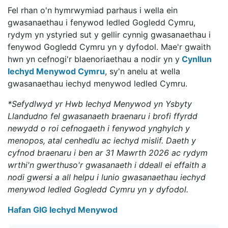
Fel rhan o'n hymrwymiad parhaus i wella ein
gwasanaethau i fenywod ledled Gogledd Cymru,
rydym yn ystyried sut y gellir cynnig gwasanaethau i
fenywod Gogledd Cymru yn y dyfodol. Mae'r gwaith
hwn yn cefnogi'r blaenoriaethau a nodir yn y
Cynllun
Iechyd Menywod Cymru
, sy'n anelu at wella
gwasanaethau iechyd menywod ledled Cymru.
*Sefydlwyd yr Hwb Iechyd Menywod yn Ysbyty
Llandudno fel gwasanaeth braenaru i brofi ffyrdd
newydd o roi cefnogaeth i fenywod ynghylch y
menopos, atal cenhedlu ac iechyd mislif. Daeth y
cyfnod braenaru i ben ar 31 Mawrth 2026 ac rydym
wrthi'n gwerthuso'r gwasanaeth i ddeall ei effaith a
nodi gwersi a all helpu i lunio gwasanaethau iechyd
menywod ledled Gogledd Cymru yn y dyfodol.
Hafan GIG Iechyd Menywod