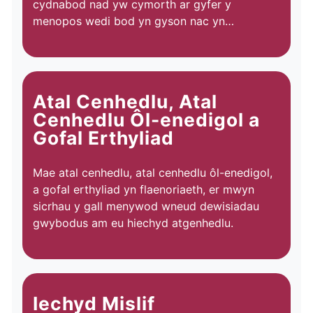
cydnabod nad yw cymorth ar gyfer y
menopos wedi bod yn gyson nac yn…
Atal Cenhedlu, Atal
Cenhedlu Ôl-enedigol a
Gofal Erthyliad
Mae atal cenhedlu, atal cenhedlu ôl-enedigol,
a gofal erthyliad yn flaenoriaeth, er mwyn
sicrhau y gall menywod wneud dewisiadau
gwybodus am eu hiechyd atgenhedlu.
Iechyd Mislif