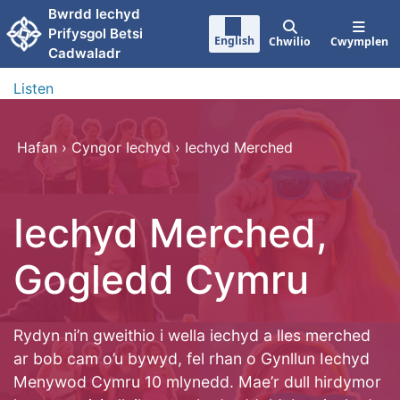
Neidio i'r prif gynnwy
Bwrdd Iechyd
Prifysgol Betsi
English
Chwilio
Cwymplen
Cadwaladr
Listen
Hafan
›
Cyngor Iechyd
›
Iechyd Merched
Iechyd Merched,
Gogledd Cymru
Rydyn ni’n gweithio i wella iechyd a lles merched
ar bob cam o’u bywyd, fel rhan o Gynllun Iechyd
Menywod Cymru 10 mlynedd. Mae’r dull hirdymor