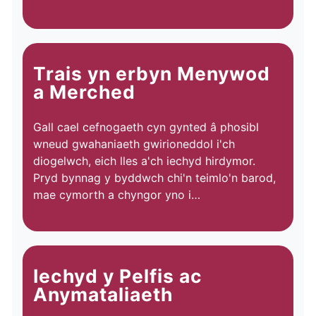
Trais yn erbyn Menywod
a Merched
Gall cael cefnogaeth cyn gynted â phosibl
wneud gwahaniaeth gwirioneddol i'ch
diogelwch, eich lles a'ch iechyd hirdymor.
Pryd bynnag y byddwch chi'n teimlo'n barod,
mae cymorth a chyngor yno i…
Iechyd y Pelfis ac
Anymataliaeth