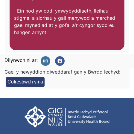
Ein nod yw codi ymwybyddiaeth, lleihau
stigma, a sicrhau y gall menywod a merched
gael mynediad at y gofal a'r cyngor sydd eu
hangen arnynt.
Dilynwch ni ar:
Cael y newyddion diweddaraf gan y Bwrdd Iechyd:
Cofrestrwch yma