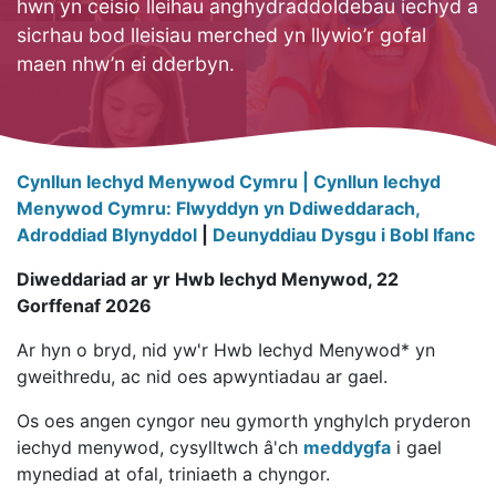
hwn yn ceisio lleihau anghydraddoldebau iechyd a
sicrhau bod lleisiau merched yn llywio’r gofal
maen nhw’n ei dderbyn.
Cynllun Iechyd Menywod Cymru |
Cynllun Iechyd
Menywod Cymru: Flwyddyn yn Ddiweddarach,
Adroddiad Blynyddol
|
Deunyddiau Dysgu i Bobl Ifanc
Diweddariad ar yr Hwb Iechyd Menywod, 22
Gorffenaf 2026
Ar hyn o bryd, nid yw'r Hwb Iechyd Menywod* yn
gweithredu, ac nid oes apwyntiadau ar gael.
Os oes angen cyngor neu gymorth ynghylch pryderon
iechyd menywod, cysylltwch â'ch
meddygfa
i gael
mynediad at ofal, triniaeth a chyngor.