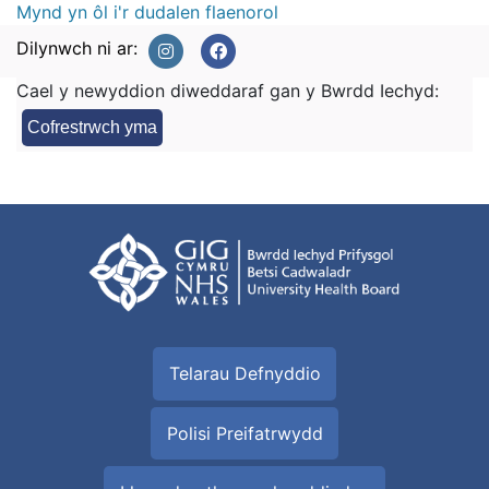
Mynd yn ôl i'r dudalen flaenorol
Dilynwch ni ar:
Cael y newyddion diweddaraf gan y Bwrdd Iechyd:
Cofrestrwch yma
Telarau Defnyddio
Polisi Preifatrwydd