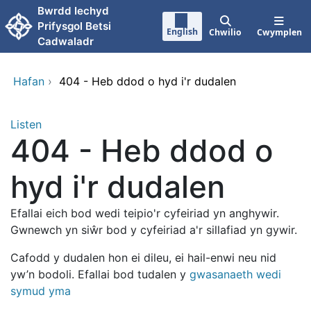
Neidio i'r prif gynnwy
Bwrdd Iechyd
Prifysgol Betsi
English
Chwilio
Cwymplen
Cadwaladr
Hafan
›
404 - Heb ddod o hyd i'r dudalen
Listen
404 - Heb ddod o
hyd i'r dudalen
Efallai eich bod wedi teipio'r cyfeiriad yn anghywir.
Gwnewch yn siŵr bod y cyfeiriad a'r sillafiad yn gywir.
Cafodd y dudalen hon ei dileu, ei hail-enwi neu nid
yw’n bodoli. Efallai bod tudalen y
gwasanaeth wedi
symud yma