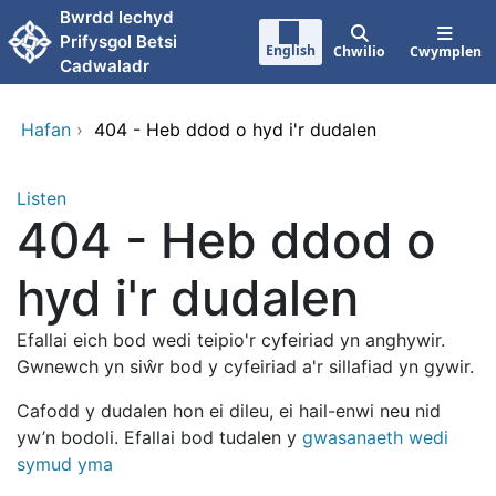
Neidio i'r prif gynnwy
Bwrdd Iechyd
Prifysgol Betsi
English
Chwilio
Cwymplen
Cadwaladr
Hafan
›
404 - Heb ddod o hyd i'r dudalen
Listen
404 - Heb ddod o
hyd i'r dudalen
Efallai eich bod wedi teipio'r cyfeiriad yn anghywir.
Gwnewch yn siŵr bod y cyfeiriad a'r sillafiad yn gywir.
Cafodd y dudalen hon ei dileu, ei hail-enwi neu nid
yw’n bodoli. Efallai bod tudalen y
gwasanaeth wedi
symud yma