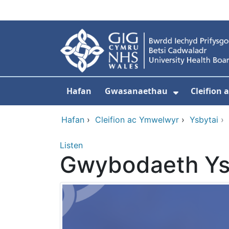
Neidio i'r prif gynnwy
Hafan
Gwasanaethau
Cleifion
Dangos is
Hafan
›
Cleifion ac Ymwelwyr
›
Ysbytai
›
Listen
Gwybodaeth Ys