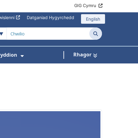
GIG Cymru
islenni
Datganiad Hygyrchedd
English
Chwilio
Rhagor
yddion
s isddewislen ar gyfer Amdanom Ni
Dangos isddewislen ar gyfer Newydd