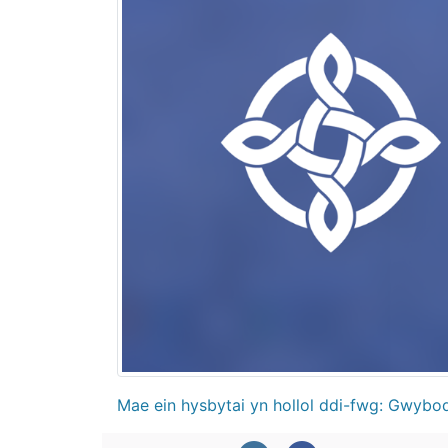
Mae ein hysbytai yn hollol ddi-fwg: Gwyboda