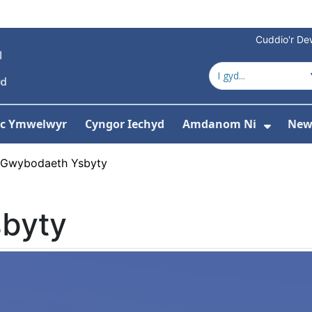
Cuddio'r Dew
 ac Ymwelwyr
Cyngor Iechyd
Amdanom Ni
New
ddewislen ar gyfer Gwasanaethau
Dango
Gwybodaeth Ysbyty
byty