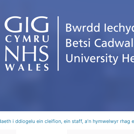
eth i ddiogelu ein cleifion, ein staff, a'n hymwelwyr rhag e