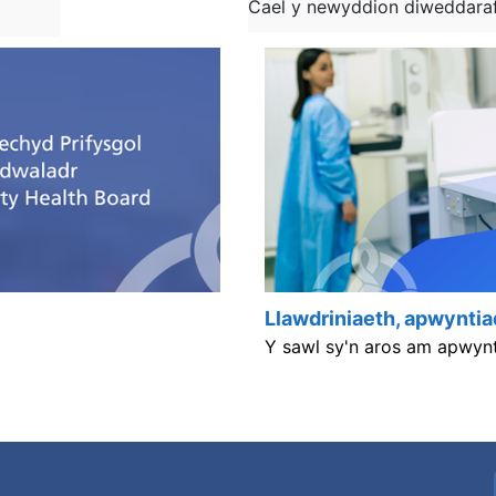
Cael y newyddion diweddaraf
Llawdriniaeth, apwyntia
Y sawl sy'n aros am apwynti