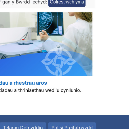
 gan y Bwrdd Iechyd:
Cofrestrwch yma
dau a rhestrau aros
adau a thriniaethau wedi'u cynllunio.
Telarau Defnyddio
Polisi Preifatrwydd