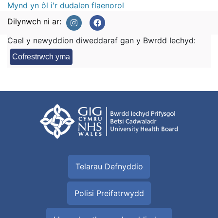
Mynd yn ôl i'r dudalen flaenorol
Dilynwch ni ar:
Cael y newyddion diweddaraf gan y Bwrdd Iechyd:
Cofrestrwch yma
Telarau Defnyddio
Polisi Preifatrwydd