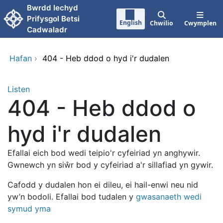
Neidio i'r prif gynnwy
Bwrdd Iechyd
Prifysgol Betsi
English
Chwilio
Cwymplen
Cadwaladr
Hafan
›
404 - Heb ddod o hyd i'r dudalen
Listen
404 - Heb ddod o
hyd i'r dudalen
Efallai eich bod wedi teipio'r cyfeiriad yn anghywir.
Gwnewch yn siŵr bod y cyfeiriad a'r sillafiad yn gywir.
Cafodd y dudalen hon ei dileu, ei hail-enwi neu nid
yw’n bodoli. Efallai bod tudalen y
gwasanaeth wedi
symud yma