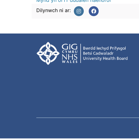
Mynd yn ôl i'r dudalen flaenorol
Dilynwch ni ar: