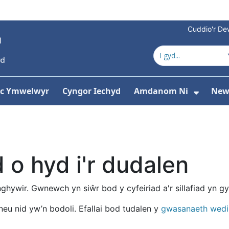
Cuddio'r Dew
 ac Ymwelwyr
Cyngor Iechyd
Amdanom Ni
New
ddewislen ar gyfer Gwasanaethau
Dango
o hyd i'r dudalen
anghywir. Gwnewch yn siŵr bod y cyfeiriad a'r sillafiad yn gy
neu nid yw’n bodoli. Efallai bod tudalen y
gwasanaeth wed