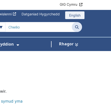
GIG Cymru
islenni
Datganiad Hygyrchedd
English
Chwilio
Rhagor
yddion
s isddewislen ar gyfer Amdanom Ni
Dangos isddewislen ar gyfer Newydd
wir.
i symud yma