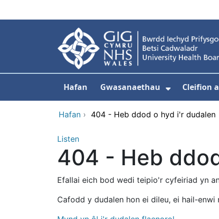
Neidio i'r prif gynnwy
Hafan
Gwasanaethau
Cleifion
Dangos is
Hafan
›
404 - Heb ddod o hyd i'r dudalen
Listen
404 - Heb ddod 
Efallai eich bod wedi teipio'r cyfeiriad yn 
Cafodd y dudalen hon ei dileu, ei hail-enwi 