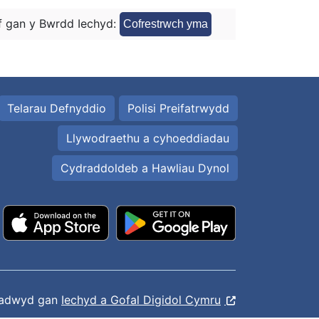
 gan y Bwrdd Iechyd:
Cofrestrwch yma
Telarau Defnyddio
Polisi Preifatrwydd
Llywodraethu a cyhoeddiadau
Cydraddoldeb a Hawliau Dynol
ladwyd gan
Iechyd a Gofal Digidol Cymru