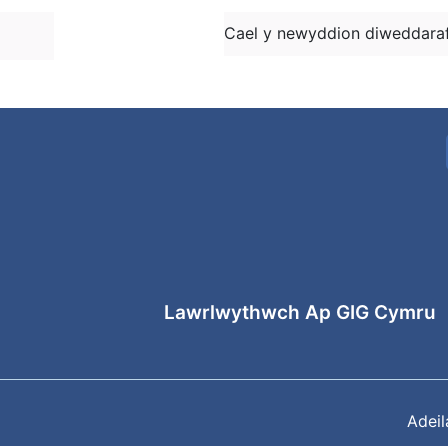
Cael y newyddion diweddaraf
Lawrlwythwch Ap GIG Cymru
Adei