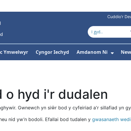
Cuddio'r Dew
 ac Ymwelwyr
Cyngor Iechyd
Amdanom Ni
New
ddewislen ar gyfer Gwasanaethau
Dango
o hyd i'r dudalen
anghywir. Gwnewch yn siŵr bod y cyfeiriad a'r sillafiad yn gy
neu nid yw’n bodoli. Efallai bod tudalen y
gwasanaeth wed