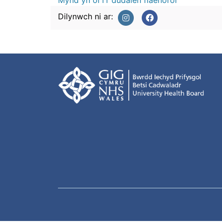
Mynd yn ôl i'r dudalen flaenorol
Dilynwch ni ar: