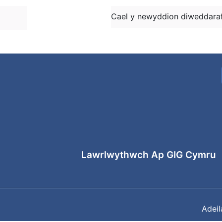
Cael y newyddion diweddaraf
Lawrlwythwch Ap GIG Cymru
Adei