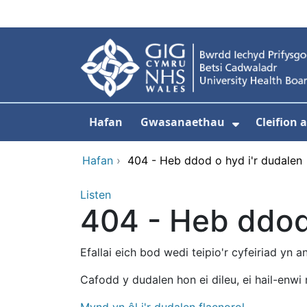
Neidio i'r prif gynnwy
Hafan
Gwasanaethau
Cleifion
Dangos is
Hafan
›
404 - Heb ddod o hyd i'r dudalen
Listen
404 - Heb ddod 
Efallai eich bod wedi teipio'r cyfeiriad yn 
Cafodd y dudalen hon ei dileu, ei hail-enwi 