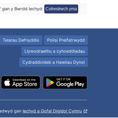
 gan y Bwrdd Iechyd:
Cofrestrwch yma
Telarau Defnyddio
Polisi Preifatrwydd
Llywodraethu a cyhoeddiadau
Cydraddoldeb a Hawliau Dynol
ladwyd gan
Iechyd a Gofal Digidol Cymru