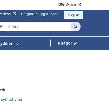
GIG Cymru
islenni
Datganiad Hygyrchedd
English
Chwilio
Rhagor
yddion
s isddewislen ar gyfer Amdanom Ni
Dangos isddewislen ar gyfer Newydd
wir.
i symud yma