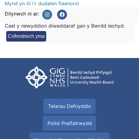
Mynd yn ôl i'r dudalen flaenorol
Dilynwch ni ar:
Cael y newyddion diweddaraf gan y Bwrdd Iechyd:
Cofrestrwch yma
Telarau Defnyddio
Polisi Preifatrwydd