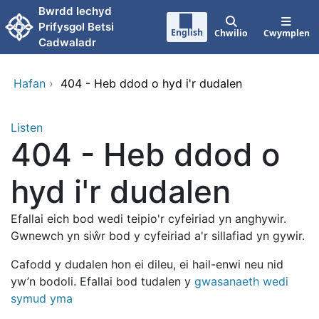
Neidio i'r prif gynnwy
Bwrdd Iechyd
Prifysgol Betsi
English
Chwilio
Cwymplen
Cadwaladr
Hafan
›
404 - Heb ddod o hyd i'r dudalen
Listen
404 - Heb ddod o
hyd i'r dudalen
Efallai eich bod wedi teipio'r cyfeiriad yn anghywir.
Gwnewch yn siŵr bod y cyfeiriad a'r sillafiad yn gywir.
Cafodd y dudalen hon ei dileu, ei hail-enwi neu nid
yw’n bodoli. Efallai bod tudalen y
gwasanaeth wedi
symud yma