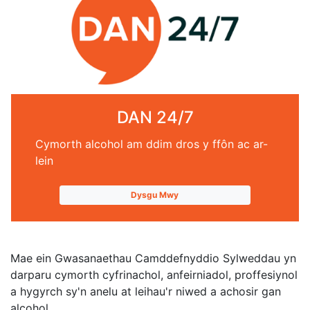
DAN 24/7
Cymorth alcohol am ddim dros y ffôn ac ar-
lein
Dysgu Mwy
Mae ein Gwasanaethau Camddefnyddio Sylweddau yn
darparu cymorth cyfrinachol, anfeirniadol, proffesiynol
a hygyrch sy'n anelu at leihau'r niwed a achosir gan
alcohol.