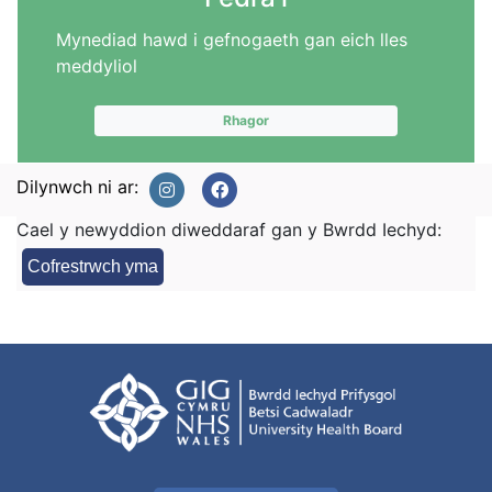
Mynediad hawd i gefnogaeth gan eich lles
meddyliol
Rhagor
Dilynwch ni ar:
Cael y newyddion diweddaraf gan y Bwrdd Iechyd:
Cofrestrwch yma