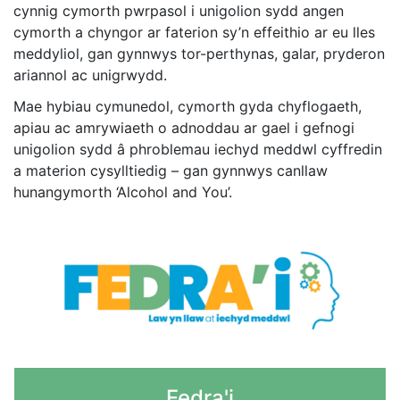
cynnig cymorth pwrpasol i unigolion sydd angen
cymorth a chyngor ar faterion sy’n effeithio ar eu lles
meddyliol, gan gynnwys tor-perthynas, galar, pryderon
ariannol ac unigrwydd.
Mae hybiau cymunedol, cymorth gyda chyflogaeth,
apiau ac amrywiaeth o adnoddau ar gael i gefnogi
unigolion sydd â phroblemau iechyd meddwl cyffredin
a materion cysylltiedig – gan gynnwys canllaw
hunangymorth ‘Alcohol and You’.
Fedra'i