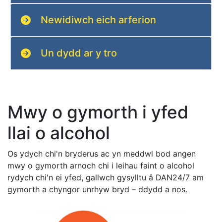
Newidiwch eich arferion
Un dydd ar y tro
Mwy o gymorth i yfed
llai o alcohol
Os ydych chi'n bryderus ac yn meddwl bod angen
mwy o gymorth arnoch chi i leihau faint o alcohol
rydych chi'n ei yfed, gallwch gysylltu â DAN24/7 am
gymorth a chyngor unrhyw bryd – ddydd a nos.