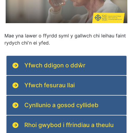
Mae yna lawer o ffyrdd syml y gallwch chi leihau faint
rydych chi'n ei yfed.
Yfwch ddigon o ddŵr
Yfwch fesurau llai
Cynllunio a gosod cyllideb
Rhoi gwybod i ffrindiau a theulu