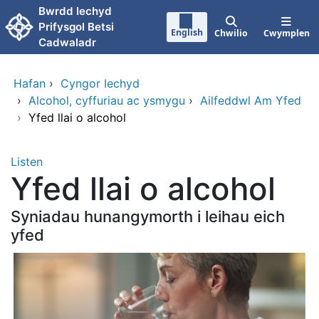
Neidio i'r prif gynnwy
Bwrdd Iechyd
Prifysgol Betsi
English
Chwilio
Cwymplen
Cadwaladr
Hafan
›
Cyngor Iechyd
›
Alcohol, cyffuriau ac ysmygu
›
Ailfeddwl Am Yfed
›
Yfed llai o alcohol
Listen
Yfed llai o alcohol
Syniadau hunangymorth i leihau eich
yfed