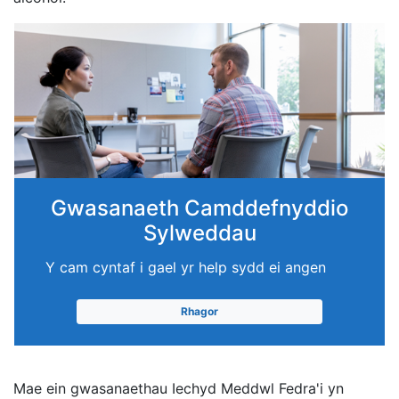
Gwasanaeth Camddefnyddio
Sylweddau
Y cam cyntaf i gael yr help sydd ei angen
Rhagor
Mae ein gwasanaethau Iechyd Meddwl Fedra'i yn