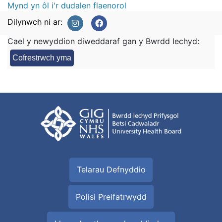
Mynd yn ôl i'r dudalen flaenorol
Dilynwch ni ar:
Cael y newyddion diweddaraf gan y Bwrdd Iechyd:
Cofrestrwch yma
Telarau Defnyddio
Polisi Preifatrwydd