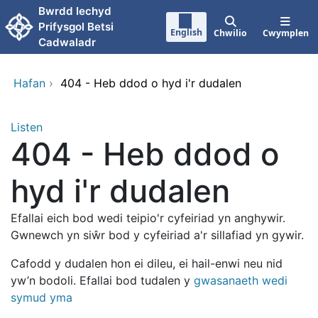
Neidio i'r prif gynnwy
Bwrdd Iechyd
Prifysgol Betsi
English
Chwilio
Cwymplen
Cadwaladr
Hafan
›
404 - Heb ddod o hyd i'r dudalen
Listen
404 - Heb ddod o
hyd i'r dudalen
Efallai eich bod wedi teipio'r cyfeiriad yn anghywir.
Gwnewch yn siŵr bod y cyfeiriad a'r sillafiad yn gywir.
Cafodd y dudalen hon ei dileu, ei hail-enwi neu nid
yw’n bodoli. Efallai bod tudalen y
gwasanaeth wedi
symud yma