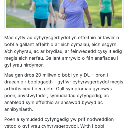
Mae cyflyrau cyhyrysgerbydol yn effeithio ar lawer o
bobl a gallant effeithio ar eich cymalau, eich esgyrn
a’ch cyhyrau, ac ar brydiau, ar feinweoedd cysylltiedig
megis eich nerfau. Gallant amrywio o fân anafiadau i
gyflyrau hirdymor.
Mae gan dros 20 miliwn o bobl yn y DU - bron i
draean o'r boblogaeth - gyflwr cyhyrysgerbydol megis
arthritis neu boen cefn. Gall symptomau gynnwys
poen, anystwythder, symudiadau cyfyngedig, ac
anabledd sy'n effeithio ar ansawdd bywyd ac
annibyniaeth.
Poen a symudedd cyfyngedig yw prif nodweddion
ystod o gyflyrau cyhyrysgerbydol. Wrth i bobl