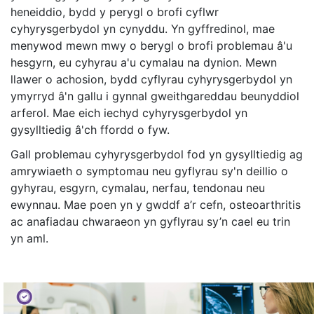
heneiddio, bydd y perygl o brofi cyflwr
cyhyrysgerbydol yn cynyddu. Yn gyffredinol, mae
menywod mewn mwy o berygl o brofi problemau â'u
hesgyrn, eu cyhyrau a'u cymalau na dynion. Mewn
llawer o achosion, bydd cyflyrau cyhyrysgerbydol yn
ymyrryd â'n gallu i gynnal gweithgareddau beunyddiol
arferol. Mae eich iechyd cyhyrysgerbydol yn
gysylltiedig â'ch ffordd o fyw.
Gall problemau cyhyrysgerbydol fod yn gysylltiedig ag
amrywiaeth o symptomau neu gyflyrau sy'n deillio o
gyhyrau, esgyrn, cymalau, nerfau, tendonau neu
ewynnau. Mae poen yn y gwddf a’r cefn, osteoarthritis
ac anafiadau chwaraeon yn gyflyrau sy’n cael eu trin
yn aml.