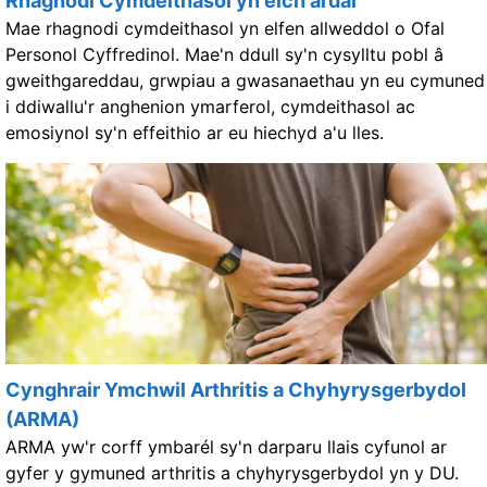
Rhagnodi Cymdeithasol yn eich ardal
Mae rhagnodi cymdeithasol yn elfen allweddol o Ofal
Personol Cyffredinol. Mae'n ddull sy'n cysylltu pobl â
gweithgareddau, grwpiau a gwasanaethau yn eu cymuned
i ddiwallu'r anghenion ymarferol, cymdeithasol ac
emosiynol sy'n effeithio ar eu hiechyd a'u lles.
Cynghrair Ymchwil Arthritis a Chyhyrysgerbydol
(ARMA)
ARMA yw'r corff ymbarél sy'n darparu llais cyfunol ar
gyfer y gymuned arthritis a chyhyrysgerbydol yn y DU.