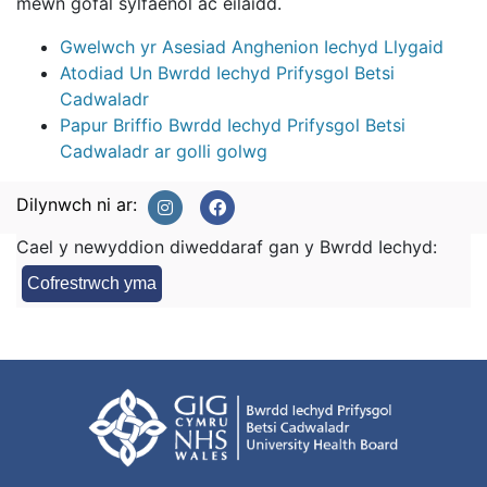
mewn gofal sylfaenol ac eilaidd.
Gwelwch yr Asesiad Anghenion Iechyd Llygaid
Atodiad Un Bwrdd Iechyd Prifysgol Betsi
Cadwaladr
Papur Briffio Bwrdd Iechyd Prifysgol Betsi
Cadwaladr ar golli golwg
Dilynwch ni ar:
Cael y newyddion diweddaraf gan y Bwrdd Iechyd:
Cofrestrwch yma