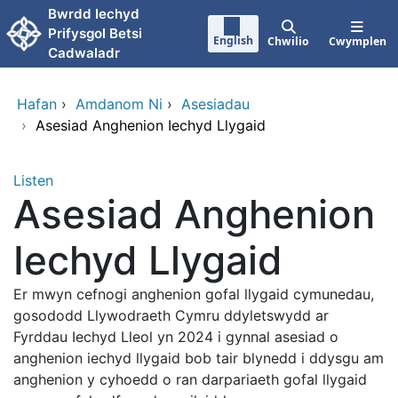
Neidio i'r prif gynnwy
Bwrdd Iechyd
Prifysgol Betsi
English
Chwilio
Cwymplen
Cadwaladr
Hafan
›
Amdanom Ni
›
Asesiadau
›
Asesiad Anghenion Iechyd Llygaid
Listen
Asesiad Anghenion
Iechyd Llygaid
Er mwyn cefnogi anghenion gofal llygaid cymunedau,
gosododd Llywodraeth Cymru ddyletswydd ar
Fyrddau Iechyd Lleol yn 2024 i gynnal asesiad o
anghenion iechyd llygaid bob tair blynedd i ddysgu am
anghenion y cyhoedd o ran darpariaeth gofal llygaid