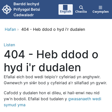
Neidio i'r prif gynnwy
Bwrdd Iechyd
Prifysgol Betsi
English
Chwilio
Cwymplen
Cadwaladr
Hafan
›
404 - Heb ddod o hyd i'r dudalen
Listen
404 - Heb ddod o
hyd i'r dudalen
Efallai eich bod wedi teipio'r cyfeiriad yn anghywir.
Gwnewch yn siŵr bod y cyfeiriad a'r sillafiad yn gywir.
Cafodd y dudalen hon ei dileu, ei hail-enwi neu nid
yw’n bodoli. Efallai bod tudalen y
gwasanaeth wedi
symud yma