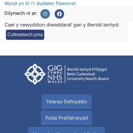
Mynd yn ôl i'r dudalen flaenorol
Dilynwch ni ar:
Cael y newyddion diweddaraf gan y Bwrdd Iechyd:
Cofrestrwch yma
Telarau Defnyddio
Polisi Preifatrwydd