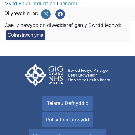
Mynd yn ôl i'r dudalen flaenorol
Dilynwch ni ar:
Cael y newyddion diweddaraf gan y Bwrdd Iechyd:
Cofrestrwch yma
Telarau Defnyddio
Polisi Preifatrwydd