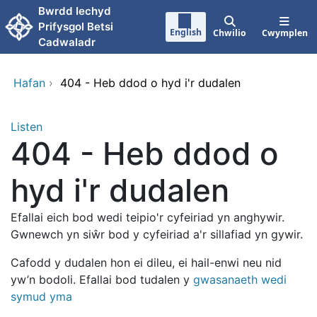
Neidio i'r prif gynnwy
Bwrdd Iechyd
Prifysgol Betsi
English
Chwilio
Cwymplen
Cadwaladr
Hafan
›
404 - Heb ddod o hyd i'r dudalen
Listen
404 - Heb ddod o
hyd i'r dudalen
Efallai eich bod wedi teipio'r cyfeiriad yn anghywir.
Gwnewch yn siŵr bod y cyfeiriad a'r sillafiad yn gywir.
Cafodd y dudalen hon ei dileu, ei hail-enwi neu nid
yw’n bodoli. Efallai bod tudalen y
gwasanaeth wedi
symud yma