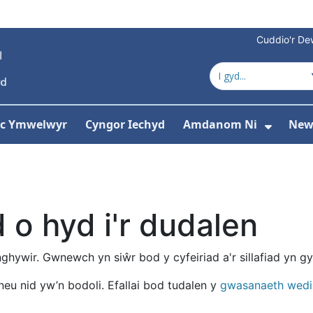
Cuddio'r Dew
 ac Ymwelwyr
Cyngor Iechyd
Amdanom Ni
New
ddewislen ar gyfer Gwasanaethau
Dango
o hyd i'r dudalen
anghywir. Gwnewch yn siŵr bod y cyfeiriad a'r sillafiad yn gy
neu nid yw’n bodoli. Efallai bod tudalen y
gwasanaeth wed