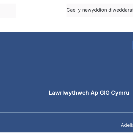
Cael y newyddion diweddaraf
Lawrlwythwch Ap GIG Cymru
Adei