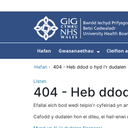
Neidio i'r prif gynnwy
Hafan
Gwasanaethau
Cleifion
Dangos is
Hafan
›
404 - Heb ddod o hyd i'r dudalen
Listen
404 - Heb ddod 
Efallai eich bod wedi teipio'r cyfeiriad yn 
Cafodd y dudalen hon ei dileu, ei hail-enwi 