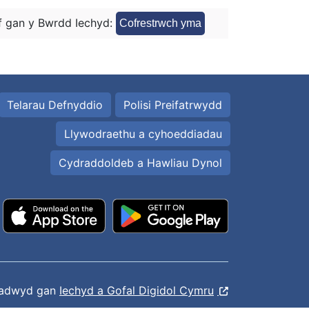
 gan y Bwrdd Iechyd:
Cofrestrwch yma
Telarau Defnyddio
Polisi Preifatrwydd
Llywodraethu a cyhoeddiadau
Cydraddoldeb a Hawliau Dynol
ladwyd gan
Iechyd a Gofal Digidol Cymru