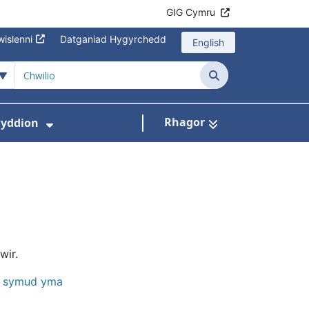
GIG Cymru
islenni
Datganiad Hygyrchedd
English
Chwilio
Rhagor
yddion
s isddewislen ar gyfer Amdanom Ni
Dangos isddewislen ar gyfer Newydd
wir.
i symud yma