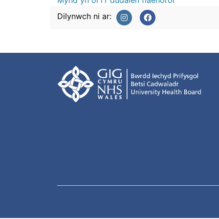
Mynd yn ôl i'r dudalen flaenorol
Dilynwch ni ar: